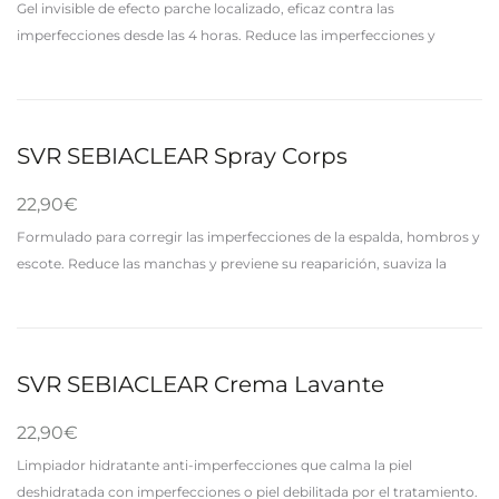
Gel invisible de efecto parche localizado, eficaz contra las
imperfecciones desde las 4 horas. Reduce las imperfecciones y
rojeces, y previene la aparición de marcas post-lesión. Su tecnología
gel efecto…
SVR SEBIACLEAR Spray Corps
22,90
€
Formulado para corregir las imperfecciones de la espalda, hombros y
escote. Reduce las manchas y previene su reaparición, suaviza la
textura de la piel y reduce las marcas post-acné. ¡Dile…
SVR SEBIACLEAR Crema Lavante
22,90
€
Limpiador hidratante anti-imperfecciones que calma la piel
deshidratada con imperfecciones o piel debilitada por el tratamiento.