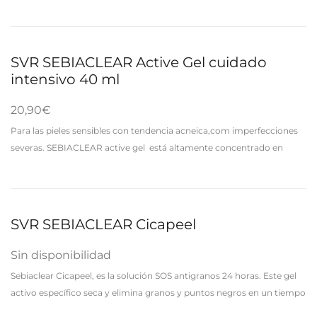
propensas al acné y también en rosácea. Limpia la piel en
profundidad y reduce…
SVR SEBIACLEAR Active Gel cuidado
intensivo 40 ml
20,90
€
Para las pieles sensibles con tendencia acneica,com imperfecciones
severas. SEBIACLEAR active gel está altamente concentrado en
activos dermatológicos para obtener resultados visibles en
imperfecciones en siete días. Se reducen los…
SVR SEBIACLEAR Cicapeel
Sin disponibilidad
Sebiaclear Cicapeel, es la solución SOS antigranos 24 horas. Este gel
activo específico seca y elimina granos y puntos negros en un tiempo
récord evitando la formación de marcas. Su…