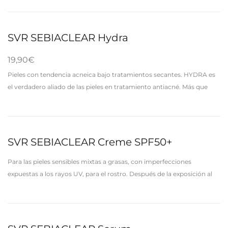
SVR SEBIACLEAR Hydra
19,90
€
Pieles con tendencia acneica bajo tratamientos secantes. HYDRA es
el verdadero aliado de las pieles en tratamiento antiacné. Más que
una crema hidratante, SEBIACLEAR HYDRA repara la piel en
profundidad…
SVR SEBIACLEAR Creme SPF50+
Para las pieles sensibles mixtas a grasas, con imperfecciones
expuestas a los rayos UV, para el rostro. Después de la exposición al
sol, pueden aparecer manchas y marcas debido al…