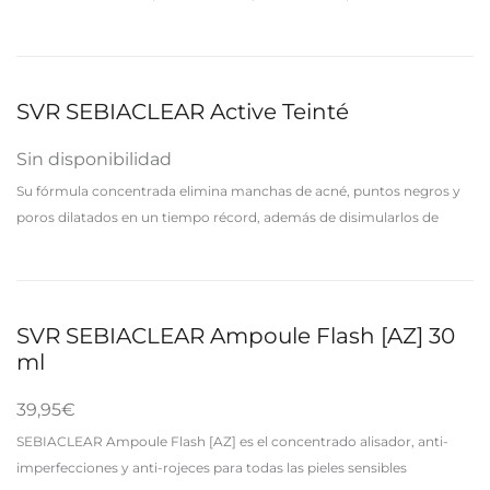
Adecuado para pieles sensibles, debilitadas e irritadas debido a la
sequedad. Piel deshidratada con…
SVR SEBIACLEAR Active Teinté
Sin disponibilidad
Su fórmula concentrada elimina manchas de acné, puntos negros y
poros dilatados en un tiempo récord, además de disimularlos de
forma inmediata y duradera con pigmentos minerales micronizados.
¿Su bonus…
SVR SEBIACLEAR Ampoule Flash [AZ] 30
ml
39,95
€
SEBIACLEAR Ampoule Flash [AZ] es el concentrado alisador, anti-
imperfecciones y anti-rojeces para todas las pieles sensibles