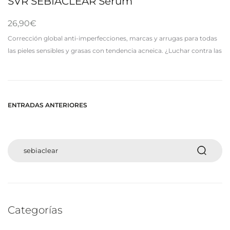
SVR SEBIACLEAR Serum
26,90
€
Corrección global anti-imperfecciones, marcas y arrugas para todas
las pieles sensibles y grasas con tendencia acneica. ¿Luchar contra las
imperfecciones o prevenir arrugas? ¡Los dos, mi capitán!
SEBIACLEAR sérum es…
Navegación
ENTRADAS ANTERIORES
de
entradas
Buscar:
Categorías