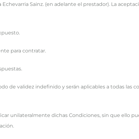
ia Echevarria Sainz. (en adelante el prestador). La acep
xpuesto.
nte para contratar.
spuestas.
 de validez indefinido y serán aplicables a todas las con
ficar unilateralmente dichas Condiciones, sin que ello p
ación.