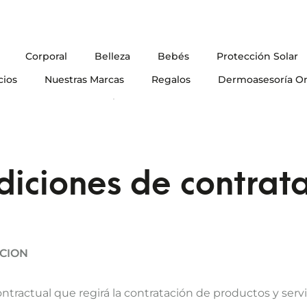
Corporal
Belleza
Bebés
Protección Solar
cios
Nuestras Marcas
Regalos
Dermoasesoría On
Blog
iciones de contrat
CION
actual que regirá la contratación de productos y servic