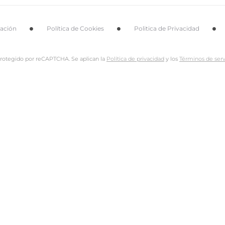
tación
Política de Cookies
Politica de Privacidad
 protegido por reCAPTCHA. Se aplican la
Política de privacidad
y los
Términos de serv
Nombre de usuario o dirección de email
Dirección de email