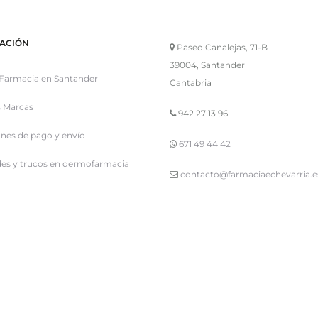
ACIÓN
Paseo Canalejas, 71-B
39004, Santander
Farmacia en Santander
Cantabria
 Marcas
942 27 13 96
nes de pago y envío
671 49 44 42
es y trucos en dermofarmacia
contacto@farmaciaechevarria.e