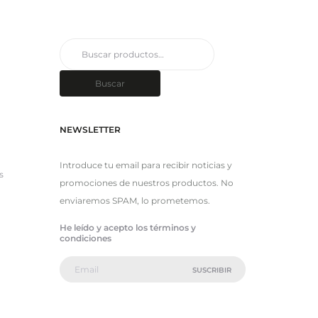
Buscar
por:
Buscar
NEWSLETTER
Introduce tu email para recibir noticias y
s
promociones de nuestros productos. No
enviaremos SPAM, lo prometemos.
He leído y acepto los términos y
condiciones