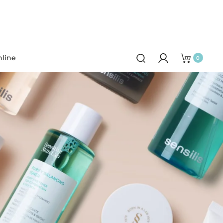
line
0