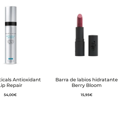
icals Antioxidant
Barra de labios hidratante
Lip Repair
Berry Bloom
54,00
€
15,95
€