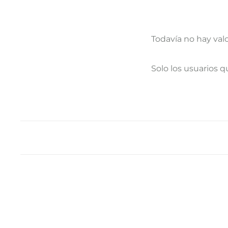
Todavía no hay val
V
Solo los usuarios 
a
l
o
r
a
c
i
o