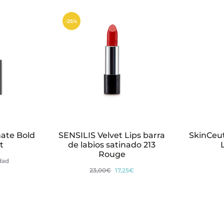
-25%
mate Bold
SENSILIS Velvet Lips barra
SkinCeut
t
de labios satinado 213
Rouge
idad
El
El
23,00
€
17,25
€
precio
precio
original
actual
era:
es: