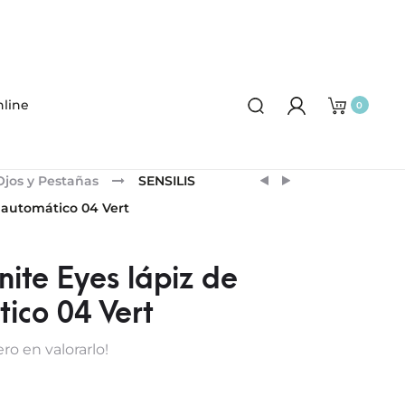
line
0
Product
SENSILIS
NEVERENDING
Ojos y Pestañas
SENSILIS
INFINITE
CORRECTOR
navigation
s automático 04 Vert
EYES
E
LÁPIZ
ILUMINADOR
DE
LÍQUIDO
inite Eyes lápiz de
OJOS
ico 04 Vert
AUTOMÁTICO
03
ro en valorarlo!
PRUNE