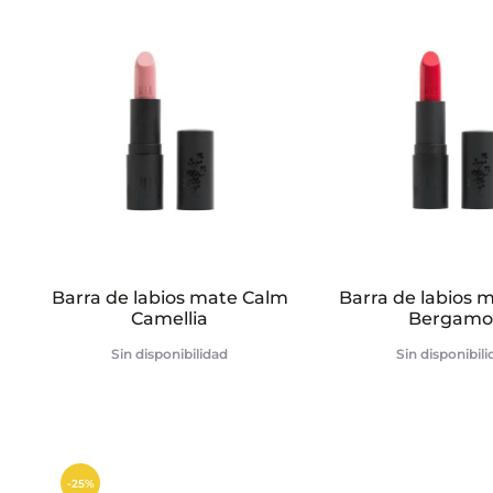
n
e
s
Barra de labios mate Calm
Barra de labios 
Camellia
Bergamo
Sin disponibilidad
Sin disponibil
-25%