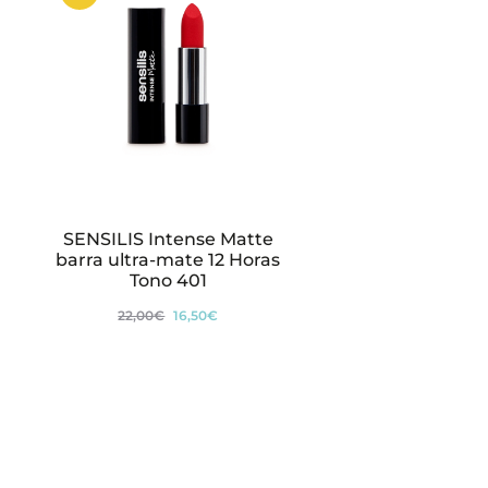
SENSILIS Intense Matte
barra ultra-mate 12 Horas
Tono 401
El
El
22,00
€
16,50
€
precio
precio
original
actual
era:
es:
22,00€.
16,50€.