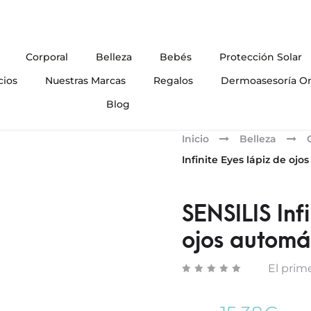
Corporal
Belleza
Bebés
Protección Solar
cios
Nuestras Marcas
Regalos
Dermoasesoría On
Blog
Inicio
Belleza
Infinite Eyes lápiz de ojo
SENSILIS Inf
ojos automát
El prime