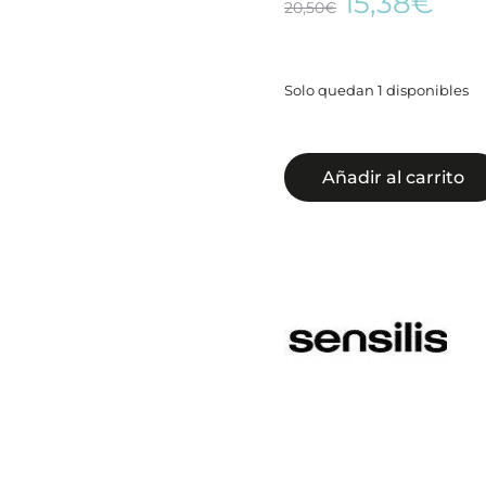
El
El
15,38
€
20,50
€
precio
pre
original
act
era:
es:
Solo quedan 1 disponibles
20,50€.
15,
Añadir al carrito