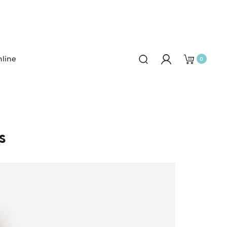
line
0
s