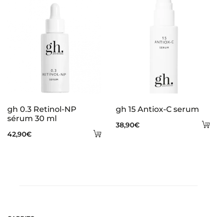
gh 0.3 Retinol-NP
gh 15 Antiox-C serum
sérum 30 ml
A
38,90
€
Añadir
42,90
€
al
al
ca
carrito