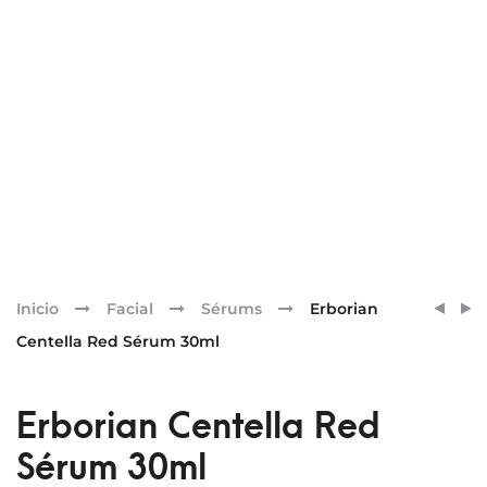
Pr
ERBO
ERBO
Inicio
Facial
Sérums
Erborian
CC
CENT
nav
Centella Red Sérum 30ml
CRÈM
CRÈM
CON
ANTI-
CENT
ROJE
Erborian Centella Red
ASIÁT
50ML
Sérum 30ml
–
DORÉ