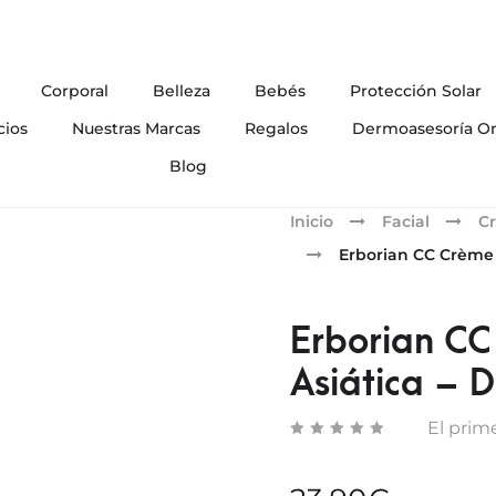
Corporal
Belleza
Bebés
Protección Solar
cios
Nuestras Marcas
Regalos
Dermoasesoría On
Blog
Inicio
Facial
Cr
Erborian CC Crème 
Erborian CC
Asiática – 
El prime