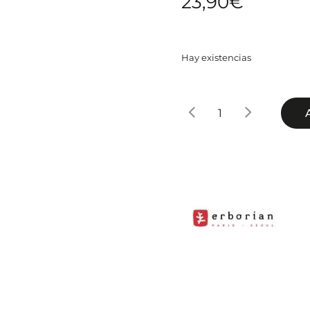
23,90
€
Hay existencias
Erborian
CC
Crème
con
Centella
Asiática
–
Doré
15ml
cantidad