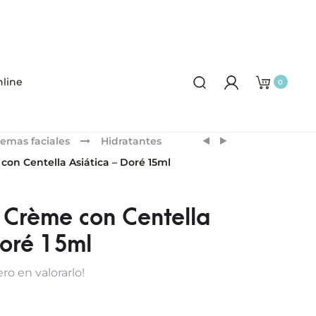
line
0
Product
ERBORIAN
ERBORIAN
emas faciales
Hidratantes
CC
CENTELLA
navigation
con Centella Asiática – Doré 15ml
CRÈME
RED
CON
SÉRUM
CENTELLA
30ML
 Crème con Centella
ASIÁTICA
Doré 15ml
–
DORÉ
ro en valorarlo!
40ML