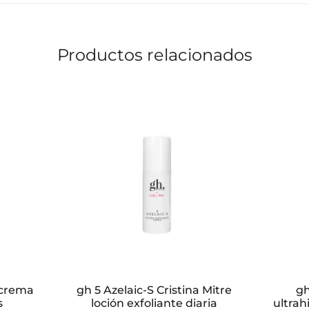
Productos relacionados
 crema
gh 5 Azelaic-S Cristina Mitre
gh
s
loción exfoliante diaria
ultrah