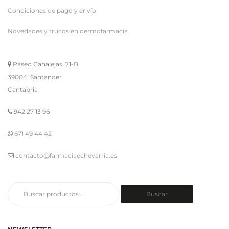
Condiciones de pago y envío
Novedades y trucos en dermofarmacia
Paseo Canalejas, 71-B
39004, Santander
Cantabria
942 27 13 96
671 49 44 42
contacto@farmaciaechevarria.es
Buscar
Buscar
por: