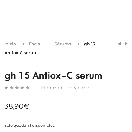
Pr
GH
GH
Inicio
Facial
Sérums
gh 15
5
12
nav
Antiox-C serum
AZELA
AZELA
S
N
CRIST
SÉRU
gh 15 Antiox-C serum
MITRE
BIGEL
LOCI
30
El primero en valorarlo!
EXFOL
ML
DIARI
38,90
€
150ML
Solo quedan 1 disponibles