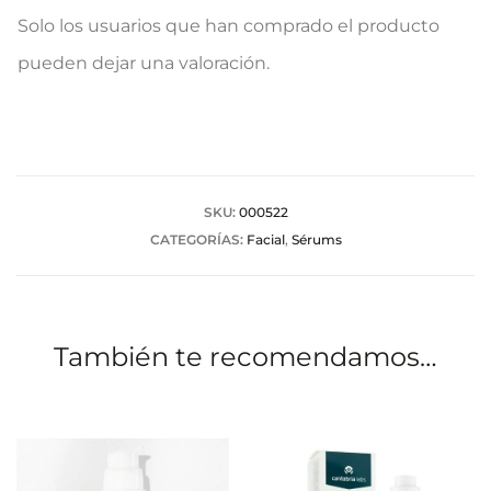
V
Solo los usuarios que han comprado el producto
a
pueden dejar una valoración.
l
o
r
a
SKU:
000522
CATEGORÍAS:
Facial
,
Sérums
c
i
o
También te recomendamos…
n
e
s