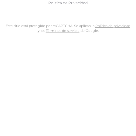
Politica de Privacidad
Este sitio está protegido por reCAPTCHA. Se aplican la
Política de privacidad
y los
Términos de servicio
de Google.
Nombre de usuario o dirección de email
Dirección de email