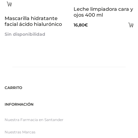
Leer
Leche limpiadora cara y
más
ojos 400 ml
Mascarilla hidratante
facial ácido hialurónico
A
16,80
€
al
Sin disponibilidad
ca
CARRITO
INFORMACIÓN
Nuestra Farmacia en Santander
Nuestras Marcas