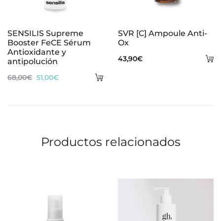
SENSILIS Supreme
SVR [C] Ampoule Anti-
Booster FeCE Sérum
Ox
Antioxidante y
A
43,90
€
antipolución
al
Añadir
El
El
68,00
€
51,00
€
ca
al
precio
precio
carrito
original
actual
era:
es:
68,00€.
51,00€.
Productos relacionados