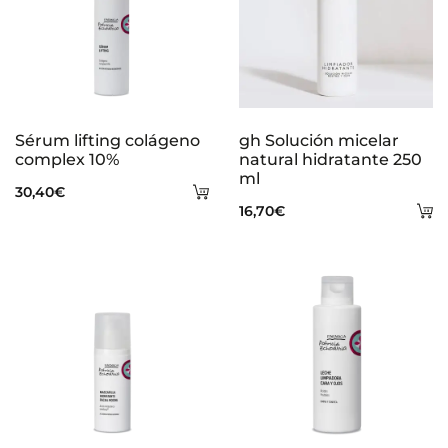
Sérum lifting colágeno
gh Solución micelar
complex 10%
natural hidratante 250
ml
Añadir
30,40
€
A
16,70
€
al
al
carrito
ca