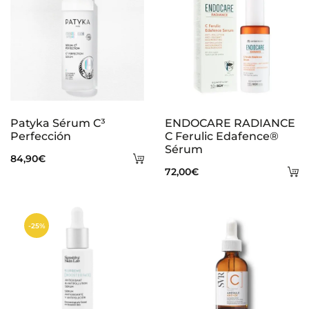
Patyka Sérum C³
ENDOCARE RADIANCE
Perfección
C Ferulic Edafence®
Sérum
Añadir
84,90
€
A
72,00
€
al
al
carrito
ca
-25%