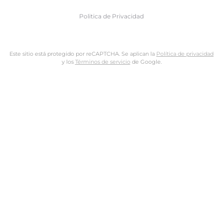
Politica de Privacidad
Este sitio está protegido por reCAPTCHA. Se aplican la
Política de privacidad
y los
Términos de servicio
de Google.
Nombre de usuario o dirección de email
Dirección de email