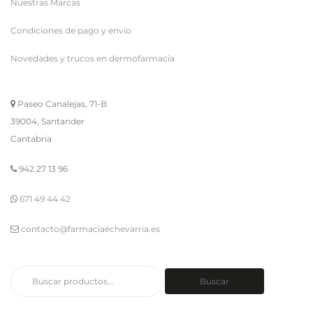
Nuestras Marcas
Condiciones de pago y envío
Novedades y trucos en dermofarmacia
Paseo Canalejas, 71-B
39004, Santander
Cantabria
942 27 13 96
671 49 44 42
contacto@farmaciaechevarria.es
Buscar
Buscar
por: