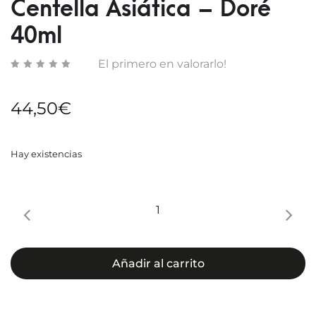
Centella Asiática – Doré
15ML
15ML
40ml
El primero en valorarlo!
44,50
€
Hay existencias
Erborian
CC
Crème
con
Añadir al carrito
Centella
Asiática