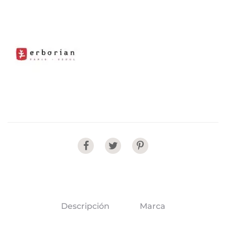
–
Doré
40ml
cantidad
Share
Descripción
Marca