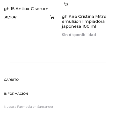
Leer
gh 15 Antiox-C serum
más
Añadir
gh Kirē Cristina Mitre
38,90
€
emulsión limpiadora
al
japonesa 100 ml
carrito
Sin disponibilidad
CARRITO
INFORMACIÓN
Nuestra Farmacia en Santander