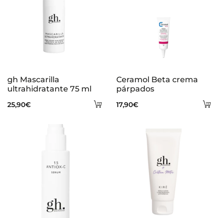
gh Mascarilla
Ceramol Beta crema
ultrahidratante 75 ml
párpados
Añadir
A
25,90
€
17,90
€
al
al
carrito
ca