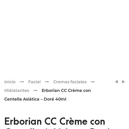
Pr
ERBO
ERBO
Inicio
Facial
Cremas faciales
CC
CC
nav
Hidratantes
Erborian CC Crème con
CRÈM
CRÈM
Centella Asiática – Doré 40ml
CON
CON
CENT
CENT
ASIÁT
ASIÁT
Erborian CC Crème con
–
–
CLAIR
DORÉ