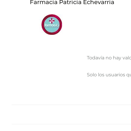
Farmacia Patricia Echevarria
Todavía no hay val
V
Solo los usuarios 
a
l
o
r
a