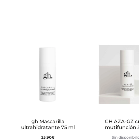
c
i
o
n
e
s
gh Mascarilla
GH AZA-GZ 
ultrahidratante 75 ml
mutifunción 
25,90
€
Sin disponibil