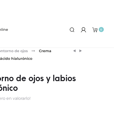
line
0
Product
CREMA
CREMA
ntorno de ojos
Crema
ANTI-
GEL
navigation
 ácido hialurónico
ROJECES
DEFATIGANTE
SPF15
DE
ARÁNDANOS
BOLSAS
rno de ojos y labios
Y
Y
ónico
BIOFLAVONOIDES
OJERAS
CENTELLA
ro en valorarlo!
Y
PÉPTIDOS