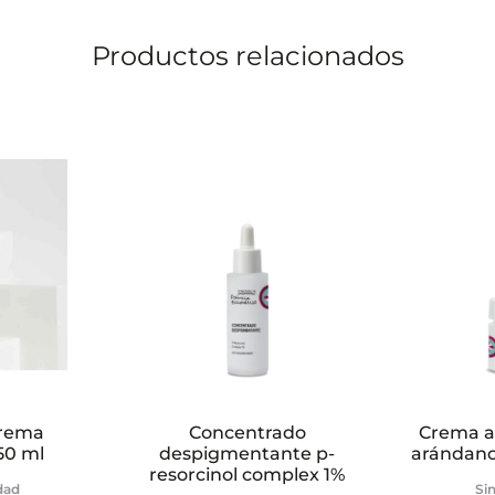
Productos relacionados
crema
Concentrado
Crema a
50 ml
despigmentante p-
arándano
resorcinol complex 1%
idad
Sin