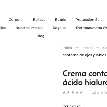
Corporal
Belleza
Bebés
Protección Solar
cios
Nuestras Marcas
Regalos
Dermoasesoría On
Blog
Inicio
Facial
Co
contorno de ojos y labios
Crema conto
ácido hialur
El prime