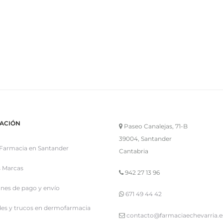
ACIÓN
Paseo Canalejas, 71-B
39004, Santander
Farmacia en Santander
Cantabria
 Marcas
942 27 13 96
nes de pago y envío
671 49 44 42
es y trucos en dermofarmacia
contacto@farmaciaechevarria.e