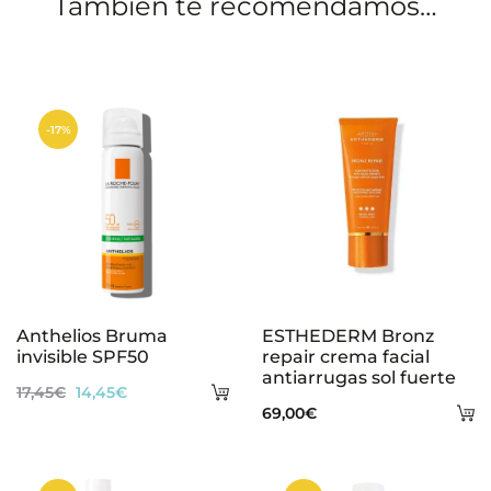
También te recomendamos…
n
e
s
-17%
Anthelios Bruma
ESTHEDERM Bronz
invisible SPF50
repair crema facial
antiarrugas sol fuerte
Añadir
El
El
17,45
€
14,45
€
A
69,00
€
al
precio
precio
al
carrito
original
actual
ca
era:
es: