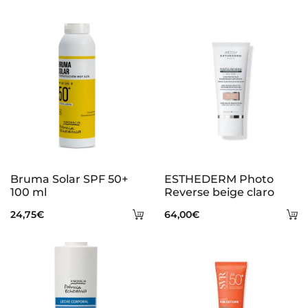
Bruma Solar SPF 50+
ESTHEDERM Photo
100 ml
Reverse beige claro
Añadir
A
24,75
€
64,00
€
al
al
carrito
ca