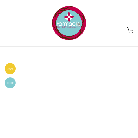
-20%
HOT