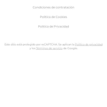
Condiciones de contratación
Política de Cookies
Politica de Privacidad
Este sitio está protegido por reCAPTCHA. Se aplican la
Política de privacidad
y los
Términos de servicio
de Google.
Nombre de usuario o dirección de email
Dirección de email