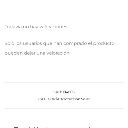
Todavía no hay valoraciones.
V
Solo los usuarios que han comprado el producto
a
pueden dejar una valoración.
l
o
r
a
SKU:
184605
CATEGORÍA:
Protección Solar
c
i
o