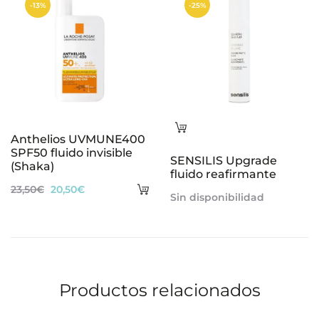
-13%
-25%
17,45€.
14,45€.
Leer
Anthelios UVMUNE400
más
SPF50 fluido invisible
SENSILIS Upgrade
(Shaka)
fluido reafirmante
Añadir
El
El
23,50
€
20,50
€
Sin disponibilidad
al
precio
precio
carrito
original
actual
era:
es:
23,50€.
20,50€.
Productos relacionados