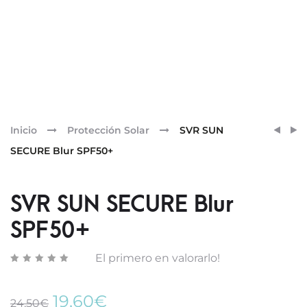
Pr
SVR
SVR
Inicio
Protección Solar
SVR SUN
SUN
SUN
nav
SECURE Blur SPF50+
SECU
SECU
EASY
FLUID
STICK
SPF50
SVR SUN SECURE Blur
SPF50+
El primero en valorarlo!
El
El
19,60
€
24,50
€