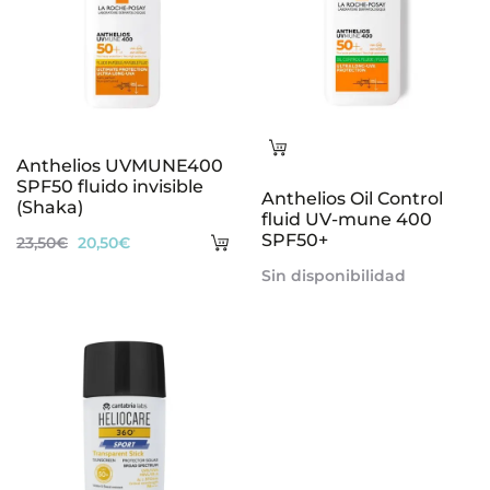
Leer
Anthelios UVMUNE400
más
SPF50 fluido invisible
Anthelios Oil Control
(Shaka)
fluid UV-mune 400
Añadir
SPF50+
El
El
23,50
€
20,50
€
al
precio
precio
Sin disponibilidad
carrito
original
actual
era:
es:
23,50€.
20,50€.