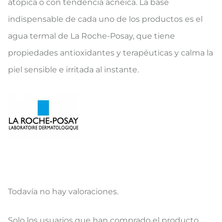
atópica o con tendencia acnéica. La base
indispensable de cada uno de los productos es el
agua termal de La Roche-Posay, que tiene
propiedades antioxidantes y terapéuticas y calma la
piel sensible e irritada al instante.
Todavía no hay valoraciones.
V
Solo los usuarios que han comprado el producto