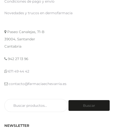
Condiciones de pago y envío
Novedades y trucos en dermofarmacia
Paseo Canalejas, 71-B
39004, Santander
Cantabria
942 27 13 96
671 49 44 42
contacto@farmaciaechevarria.es
Buscar
Buscar
por:
NEWSLETTER