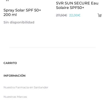
SVR SUN SECURE Eau
más
Solaire SPF50+
Spray Solar SPF 50+
200 ml
A
El
El
27,50
€
22,00
€
al
precio
precio
Sin disponibilidad
ca
original
actual
era:
es:
27,50€.
22,00€.
CARRITO
INFORMACIÓN
Nuestra Farmacia en Santander
Nuestras Marcas