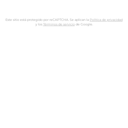
Este sitio está protegido por reCAPTCHA. Se aplican la
Política de privacidad
y los
Términos de servicio
de Google.
Nombre de usuario o dirección de email
Dirección de email
Contraseña