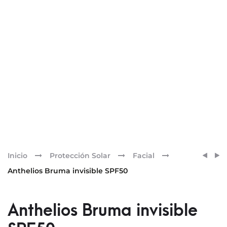
Pr
ANTH
ANTH
Inicio
Protección Solar
Facial
AGE
OIL
nav
Anthelios Bruma invisible SPF50
CORR
CORR
SPF50
SPF50
50ML
Anthelios Bruma invisible