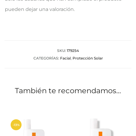
a
pueden dejar una valoración.
l
o
r
a
SKU:
179254
CATEGORÍAS:
Facial
,
Protección Solar
c
i
o
También te recomendamos…
n
e
s
-13%