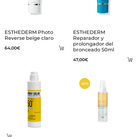
ESTHEDERM Photo
ESTHEDERM
Reverse beige claro
Reparador y
prolongador del
Añadir
64,00
€
bronceado 50ml
al
A
47,00
€
carrito
al
ca
-20%
Leer