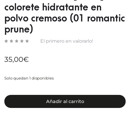
COBE
CREM
colorete hidratante en
Y
(02
polvo cremoso (01 romantic
LARG
SWEE
DURA
CORAL
prune)
(02
BEIGE
El primero en valorarlo!
35,00
€
Solo quedan 1 disponibles
Añadir al carrito