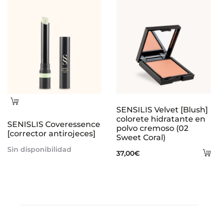
Leer
SENSILIS Velvet [Blush]
más
colorete hidratante en
SENISLIS Coveressence
polvo cremoso (02
[corrector antirojeces]
Sweet Coral)
Sin disponibilidad
A
37,00
€
al
ca