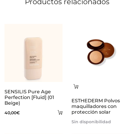
Productos relacionados
n
e
s
Leer
SENSILIS Pure Age
más
Perfection [Fluid] (01
ESTHEDERM Polvos
Beige)
maquilladores con
Añadir
protección solar
40,00
€
al
Sin disponibilidad
carrito