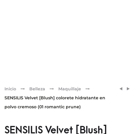
Pr
SENSI
SENSI
Inicio
Belleza
Maquillaje
VELVE
VELVE
nav
SENSILIS Velvet [Blush] colorete hidratante en
SKIN
[BLUS
polvo cremoso (01 romantic prune)
CORR
COLO
LÍQUI
HIDR
DE
EN
SENSILIS Velvet [Blush]
ALTA
POLV