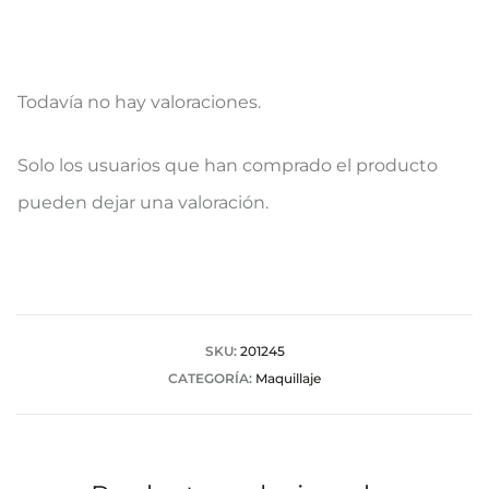
Todavía no hay valoraciones.
V
Solo los usuarios que han comprado el producto
a
pueden dejar una valoración.
l
o
r
a
SKU:
201245
CATEGORÍA:
Maquillaje
c
i
o