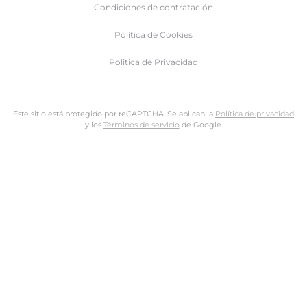
Condiciones de contratación
Política de Cookies
Politica de Privacidad
Este sitio está protegido por reCAPTCHA. Se aplican la
Política de privacidad
y los
Términos de servicio
de Google.
Nombre de usuario o dirección de email
Dirección de email