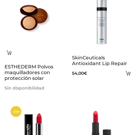
Leer
SkinCeuticals
más
Antioxidant Lip Repair
ESTHEDERM Polvos
maquilladores con
A
54,00
€
protección solar
al
Sin disponibilidad
ca
-25%