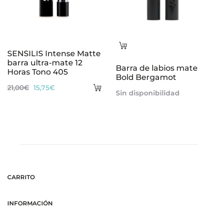
Leer
SENSILIS Intense Matte
más
barra ultra-mate 12
Barra de labios mate
Horas Tono 405
Bold Bergamot
Añadir
El
El
21,00
€
15,75
€
Sin disponibilidad
al
precio
precio
carrito
original
actual
era:
es:
21,00€.
15,75€.
CARRITO
INFORMACIÓN