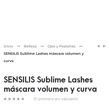
Pr
SENSI
SENSI
Inicio
Belleza
Ojos y Pestañas
BI-
SUPR
nav
SENSILIS Sublime Lashes máscara volumen y
PHAS
BOOS
curva
DESM
FECE
DE
SÉRU
OJOS
ANTIO
SENSILIS Sublime Lashes
150ML
Y
ANTI
máscara volumen y curva
El primero en valorarlo!