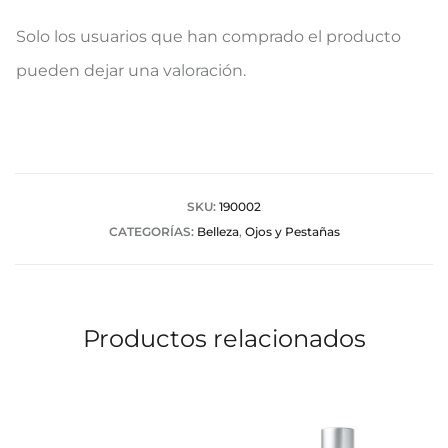
V
Solo los usuarios que han comprado el producto
a
pueden dejar una valoración.
l
o
r
a
SKU:
190002
CATEGORÍAS:
Belleza
,
Ojos y Pestañas
c
i
o
Productos relacionados
n
e
s