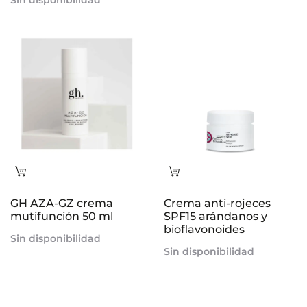
Sin disponibilidad
ca
Leer
Leer
más
más
GH AZA-GZ crema
Crema anti-rojeces
mutifunción 50 ml
SPF15 arándanos y
bioflavonoides
Sin disponibilidad
Sin disponibilidad