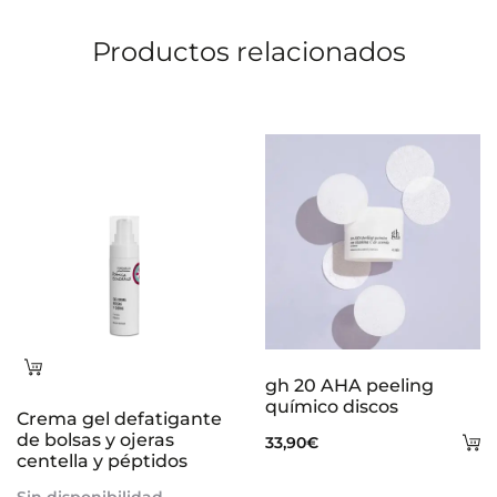
Productos relacionados
Leer
gh 20 AHA peeling
más
químico discos
Crema gel defatigante
de bolsas y ojeras
A
33,90
€
centella y péptidos
al