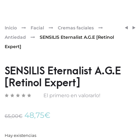
Pr
SENSI
GH
Inicio
Facial
Cremas faciales
HAIR
KIT
nav
Antiedad
SENSILIS Eternalist A.G.E [Retinol
&
ESENC
Expert]
SCAL
FUNC
HAIR
BARR
LONGE
SENSILIS Eternalist A.G.E
SUPP
[Retinol Expert]
El primero en valorarlo!
El
El
48,75
€
65,00
€
precio
precio
original
actual
era:
es:
Hay existencias