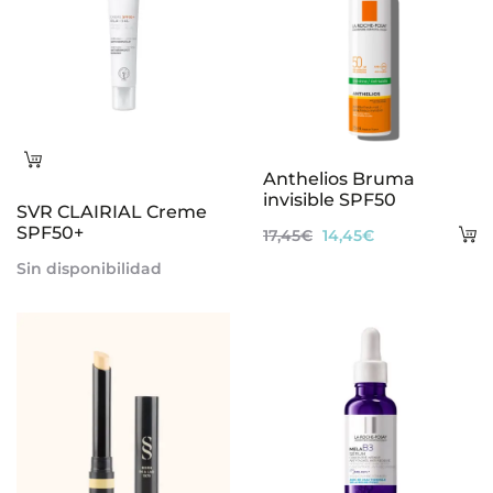
Leer
Anthelios Bruma
más
invisible SPF50
SVR CLAIRIAL Creme
SPF50+
A
El
El
17,45
€
14,45
€
al
precio
precio
Sin disponibilidad
ca
original
actual
era:
es:
17,45€.
14,45€.