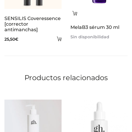
Leer
SENSILIS Coveressence
más
[corrector
MelaB3 sérum 30 ml
antimanchas]
Sin disponibilidad
Añadir
25,50
€
al
carrito
Productos relacionados