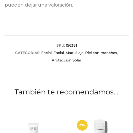
a
pueden dejar una valoración.
l
o
r
a
SKU:
156381
CATEGORÍAS:
Facial
,
Facial
,
Maquillaje
,
Piel con manchas
,
c
Protección Solar
i
o
n
También te recomendamos…
e
s
-17%