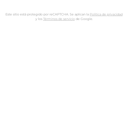
Este sitio está protegido por reCAPTCHA. Se aplican la
Política de privacidad
y los
Términos de servicio
de Google.
Nombre de usuario o dirección de email
Dirección de email
Contraseña