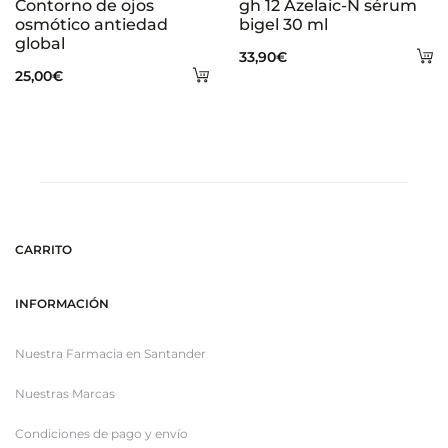
Contorno de ojos
gh 12 Azelaic-N sérum
osmótico antiedad
bigel 30 ml
global
A
33,90
€
Añadir
25,00
€
al
al
ca
carrito
CARRITO
INFORMACIÓN
Nuestra Farmacia en Santander
Nuestras Marcas
Condiciones de pago y envío