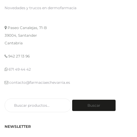
Novedades y trucos en dermofarmacia
Paseo Canalejas, 71-B
39004, Santander
Cantabria
942 27 13 96
671 49 44 42
contacto@farmaciaechevarria.es
Buscar
Buscar
por:
NEWSLETTER