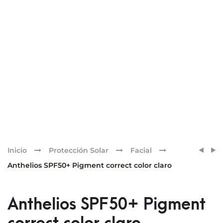
Pr
ANTH
SKINC
Inicio
Protección Solar
Facial
UVMU
PHYT
nav
Anthelios SPF50+ Pigment correct color claro
SPF50
A+
FLUID
BRIG
INVIS
TREA
Anthelios SPF50+ Pigment
(SHAK
30ML