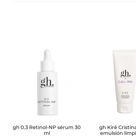
a
c
i
o
n
e
s
gh 0.3 Retinol-NP sérum 30
gh Kirē Cristin
ml
emulsión limp