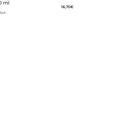
0 ml
16,70
€
idad