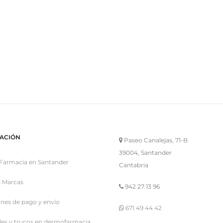
ACIÓN
Paseo Canalejas, 71-B
39004, Santander
Farmacia en Santander
Cantabria
 Marcas
942 27 13 96
nes de pago y envío
671 49 44 42
es y trucos en dermofarmacia