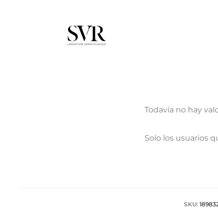
Todavía no hay val
V
Solo los usuarios 
a
l
o
r
SKU:
18983