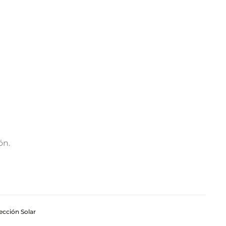
ón.
ección Solar