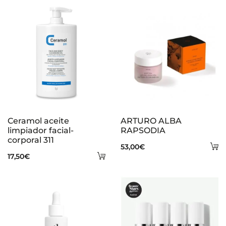
s
Ceramol aceite
ARTURO ALBA
limpiador facial-
RAPSODIA
corporal 311
A
53,00
€
Añadir
17,50
€
al
al
ca
carrito