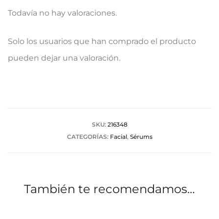
Todavía no hay valoraciones.
V
Solo los usuarios que han comprado el producto
a
pueden dejar una valoración.
l
o
r
a
SKU:
216348
CATEGORÍAS:
Facial
,
Sérums
c
i
o
También te recomendamos…
n
e