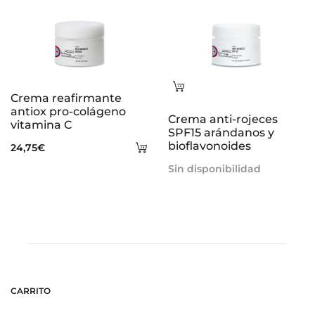
Leer
Crema reafirmante
más
antiox pro-colágeno
Crema anti-rojeces
vitamina C
SPF15 arándanos y
Añadir
bioflavonoides
24,75
€
al
Sin disponibilidad
carrito
CARRITO