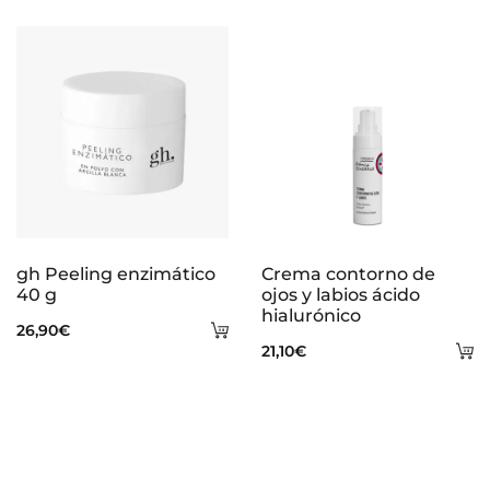
gh Peeling enzimático
Crema contorno de
40 g
ojos y labios ácido
hialurónico
Añadir
26,90
€
A
21,10
€
al
al
carrito
ca