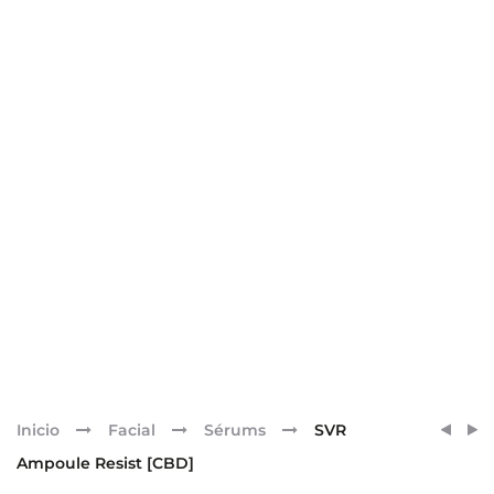
Pr
SVR
SENSI
Inicio
Facial
Sérums
SVR
TOPIA
ETER
nav
Ampoule Resist [CBD]
CREM
[LIPS]