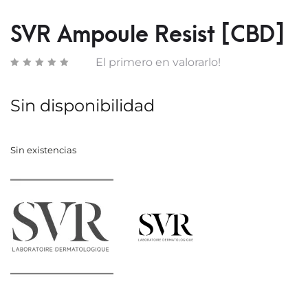
DUPL
MARS
4×400
NUDE
SVR Ampoule Resist [CBD]
ML
El primero en valorarlo!
Sin disponibilidad
Sin existencias