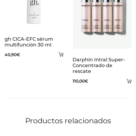
gh CICA-EFC sérum
multifunción 30 ml
Añadir
40,90
€
Darphin Intral Super-
al
Concentrado de
rescate
carrito
A
110,00
€
al
ca
Productos relacionados