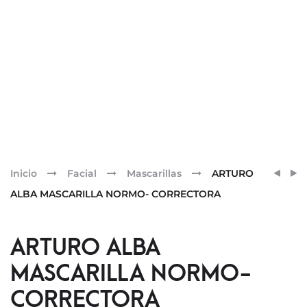
Pr
GH
SEGLE
Inicio
Facial
Mascarillas
ARTURO
FACT
SÉRU
nav
ALBA MASCARILLA NORMO- CORRECTORA
INVIS
GLICO
SPF50
EXFOL
AMPL
ARTURO ALBA
ESPE
MASCARILLA NORMO-
[UVB
UVA
CORRECTORA
VIS