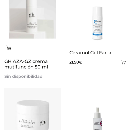
Leer
Ceramol Gel Facial
más
GH AZA-GZ crema
A
21,50
€
mutifunción 50 ml
al
Sin disponibilidad
ca