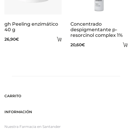
gh Peeling enzimático
Concentrado
40 g
despigmentante p-
resorcinol complex 1%
Añadir
26,90
€
A
20,60
€
al
al
carrito
ca
CARRITO
INFORMACIÓN
Nuestra Farmacia en Santander