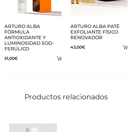
ARTURO ALBA
ARTURO ALBA PATÉ
FÓRMULA
EXFOLIANTE FÍSICO
ANTIOXIDANTE Y
RENOVADOR
LUMINOSIDAD SOD-
A
43,00
€
FERÚLICO
al
Añadir
51,00
€
ca
al
carrito
Productos relacionados