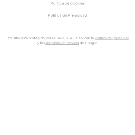
Política de Cookies
Politica de Privacidad
Este sitio está protegido por reCAPTCHA. Se aplican la
Política de privacidad
y los
Términos de servicio
de Google.
Nombre de usuario o dirección de email
Dirección de email