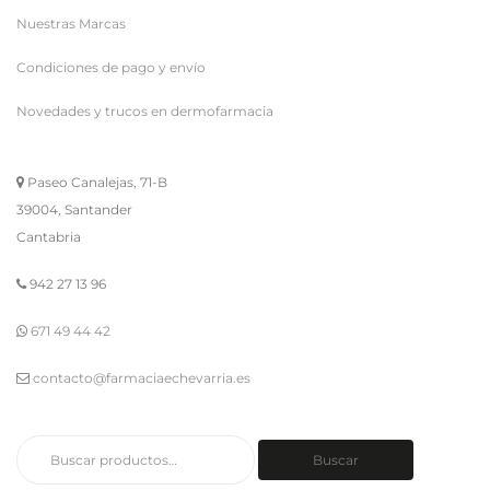
Nuestras Marcas
Condiciones de pago y envío
Novedades y trucos en dermofarmacia
Paseo Canalejas, 71-B
39004, Santander
Cantabria
942 27 13 96
671 49 44 42
contacto@farmaciaechevarria.es
Buscar
Buscar
por: