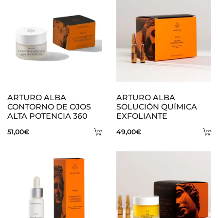
ARTURO ALBA
ARTURO ALBA
CONTORNO DE OJOS
SOLUCIÓN QUÍMICA
ALTA POTENCIA 360
EXFOLIANTE
Añadir
A
51,00
€
49,00
€
al
al
carrito
ca