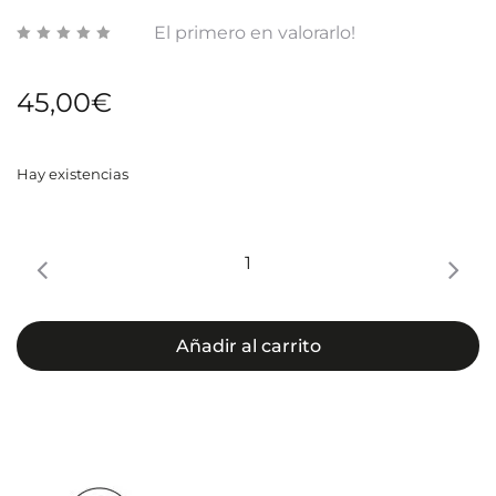
IR-
El primero en valorarlo!
A]
45,00
€
Hay existencias
ARTURO
ALBA
MASCARILLA
NORMO-
Añadir al carrito
CORRECTORA
cantidad