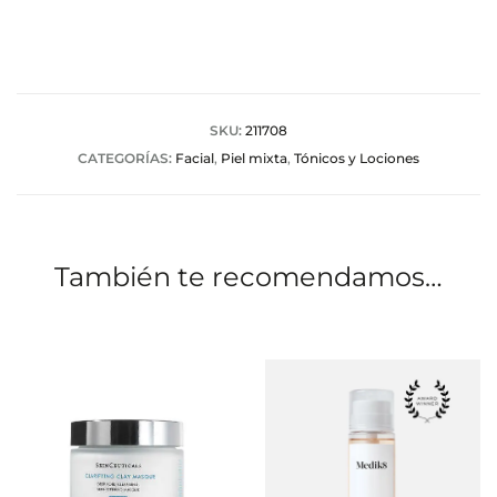
l
o
r
a
SKU:
211708
CATEGORÍAS:
Facial
,
Piel mixta
,
Tónicos y Lociones
c
i
o
También te recomendamos…
n
e
s