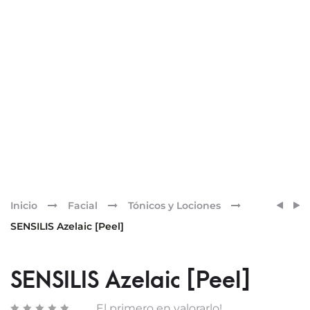
Pr
SENSI
ANTH
Inicio
Facial
Tónicos y Lociones
PURE
LECH
nav
SENSILIS Azelaic [Peel]
AGE
HIDR
PERF
ECO-
[CICA
SOSTE
SENSILIS Azelaic [Peel]
SERU
SPF
50+.
El primero en valorarlo!