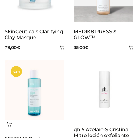
SkinCeuticals Clarifying
MEDIK8 PRESS &
Clay Masque
GLOW™
Añadir
A
79,00
€
35,00
€
al
al
carrito
ca
-25%
Leer
gh 5 Azelaic-S Cristina
más
Mitre loción exfoliante