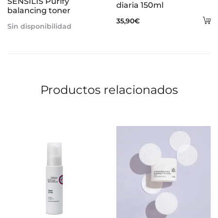
SENSILIS Purify
diaria 150ml
balancing toner
A
35,90
€
Sin disponibilidad
al
ca
Productos relacionados