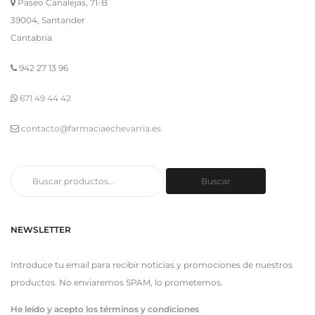
Paseo Canalejas, 71-B
39004, Santander
Cantabria
942 27 13 96
671 49 44 42
contacto@farmaciaechevarria.es
Buscar
Buscar
por:
NEWSLETTER
Introduce tu email para recibir noticias y promociones de nuestros
productos. No enviaremos SPAM, lo prometemos.
He leído y acepto los términos y condiciones