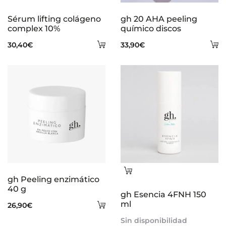
Sérum lifting colágeno
gh 20 AHA peeling
complex 10%
químico discos
Añadir
A
30,40
€
33,90
€
al
al
carrito
ca
Leer
gh Peeling enzimático
más
40 g
gh Esencia 4FNH 150
Añadir
ml
26,90
€
al
Sin disponibilidad