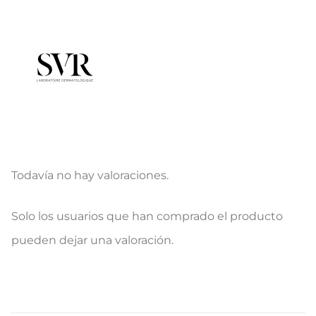
Todavía no hay valoraciones.
V
Solo los usuarios que han comprado el producto
a
pueden dejar una valoración.
l
o
r