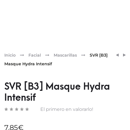
Pr
SKINC
SVR
Inicio
Facial
Mascarillas
SVR [B3]
CELL
[A]
nav
Masque Hydra Intensif
CYCL
MICR
CATAL
LIFT
SVR [B3] Masque Hydra
Intensif
El primero en valorarlo!
7,85
€