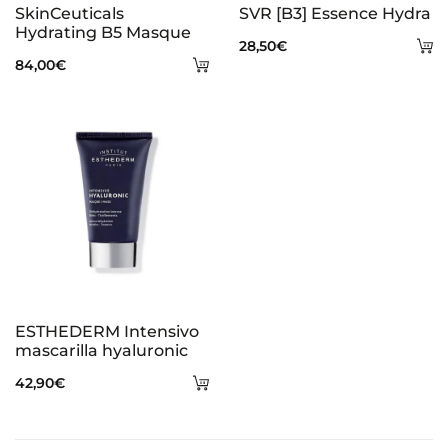
SkinCeuticals
SVR [B3] Essence Hydra
Hydrating B5 Masque
A
28,50
€
Añadir
84,00
€
al
al
ca
carrito
ESTHEDERM Intensivo
mascarilla hyaluronic
Añadir
42,90
€
al
carrito