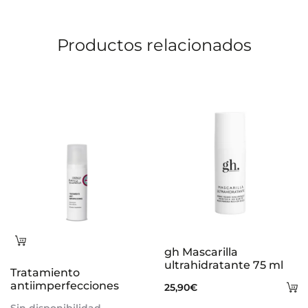
Productos relacionados
Leer
gh Mascarilla
más
ultrahidratante 75 ml
Tratamiento
antiimperfecciones
A
25,90
€
al