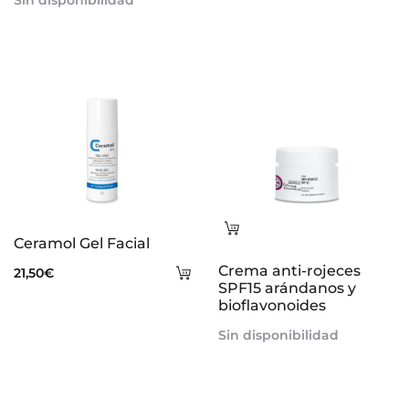
Sin disponibilidad
ca
Leer
Ceramol Gel Facial
más
Añadir
Crema anti-rojeces
21,50
€
SPF15 arándanos y
al
bioflavonoides
carrito
Sin disponibilidad