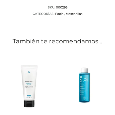
a
SKU:
000295
CATEGORÍAS:
Facial
,
Mascarillas
c
i
o
También te recomendamos…
n
e
s