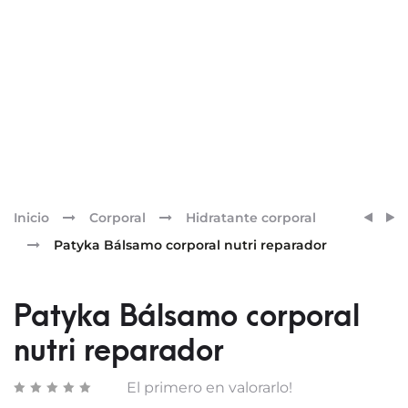
Pr
PATY
PATY
Inicio
Corporal
Hidratante corporal
ACEIT
CREM
nav
Patyka Bálsamo corporal nutri reparador
CORP
CORP
ANTIE
REAF
Patyka Bálsamo corporal
nutri reparador
El primero en valorarlo!