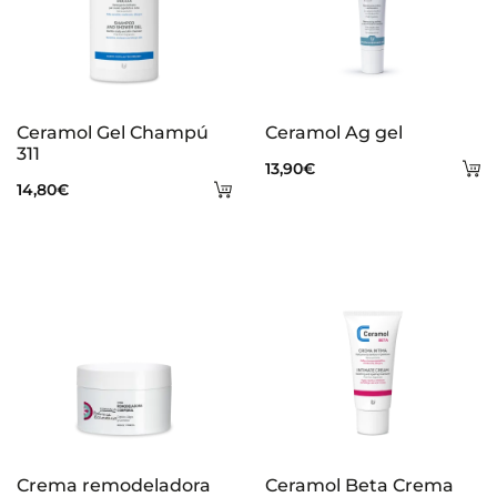
Ceramol Gel Champú
Ceramol Ag gel
311
A
13,90
€
Añadir
14,80
€
al
al
ca
carrito
Crema remodeladora
Ceramol Beta Crema