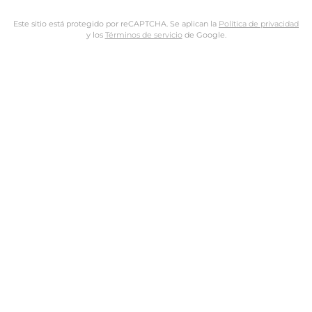
Este sitio está protegido por reCAPTCHA. Se aplican la
Política de privacidad
y los
Términos de servicio
de Google.
Nombre de usuario o dirección de email
Dirección de email
Contraseña
Tus datos personales se utilizarán para procesar tu