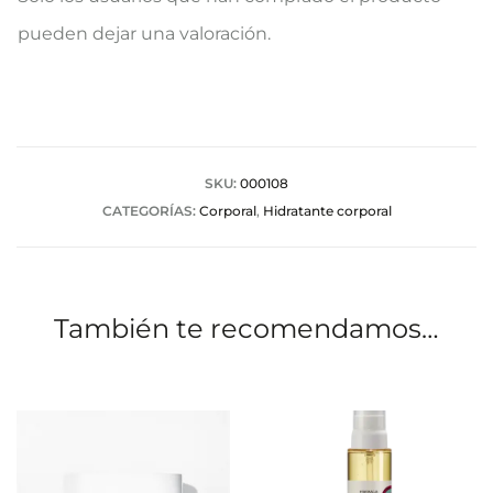
a
pueden dejar una valoración.
l
o
r
a
SKU:
000108
CATEGORÍAS:
Corporal
,
Hidratante corporal
c
i
o
También te recomendamos…
n
e
s