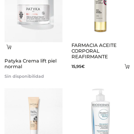
FARMACIA ACEITE
Leer
CORPORAL
más
REAFIRMANTE
Patyka Crema lift piel
A
15,95
€
normal
al
Sin disponibilidad
ca