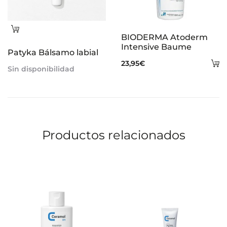
Leer
BIODERMA Atoderm
más
Intensive Baume
Patyka Bálsamo labial
A
23,95
€
Sin disponibilidad
al
ca
Productos relacionados