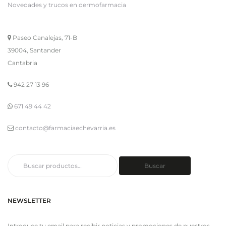
Novedades y trucos en dermofarmacia
Paseo Canalejas, 71-B
39004, Santander
Cantabria
942 27 13 96
671 49 44 42
contacto@farmaciaechevarria.es
Buscar
Buscar
por:
NEWSLETTER
Introduce tu email para recibir noticias y promociones de nuestros