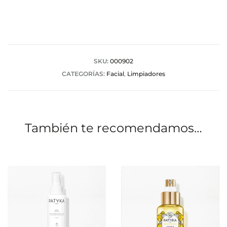
l
o
r
a
SKU:
000902
CATEGORÍAS:
Facial
,
Limpiadores
c
i
o
También te recomendamos…
n
e
s