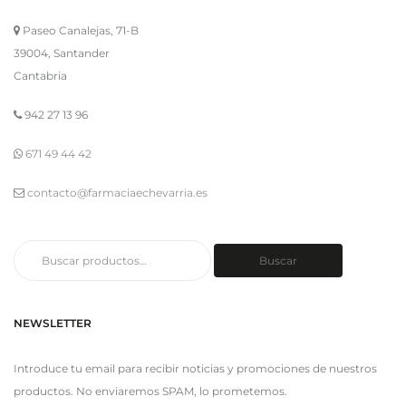
Paseo Canalejas, 71-B
39004, Santander
Cantabria
942 27 13 96
671 49 44 42
contacto@farmaciaechevarria.es
Buscar
Buscar
por:
NEWSLETTER
Introduce tu email para recibir noticias y promociones de nuestros
productos. No enviaremos SPAM, lo prometemos.