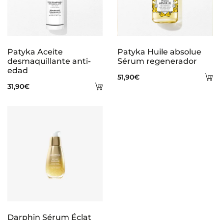
Patyka Aceite
Patyka Huile absolue
desmaquillante anti-
Sérum regenerador
edad
A
51,90
€
Añadir
31,90
€
al
al
ca
carrito
Darphin Sérum Éclat