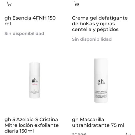
Leer
Leer
más
más
gh Esencia 4FNH 150
Crema gel defatigante
ml
de bolsas y ojeras
centella y péptidos
Sin disponibilidad
Sin disponibilidad
gh 5 Azelaic-S Cristina
gh Mascarilla
Mitre loción exfoliante
ultrahidratante 75 ml
diaria 150ml
A