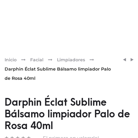
Pr
LIPIK
DARP
Inicio
Facial
Limpiadores
ACEIT
INTRA
nav
Darphin Éclat Sublime Bálsamo limpiador Palo
LAVA
TÓNI
de Rosa 40ml
750
MICE
ML
200M
Darphin Éclat Sublime
Bálsamo limpiador Palo de
Rosa 40ml