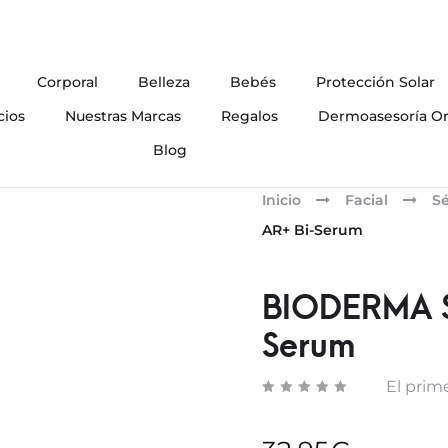
Corporal
Belleza
Bebés
Protección Solar
cios
Nuestras Marcas
Regalos
Dermoasesoría On
Blog
Inicio
Facial
S
AR+ Bi-Serum
BIODERMA S
Serum
El prime