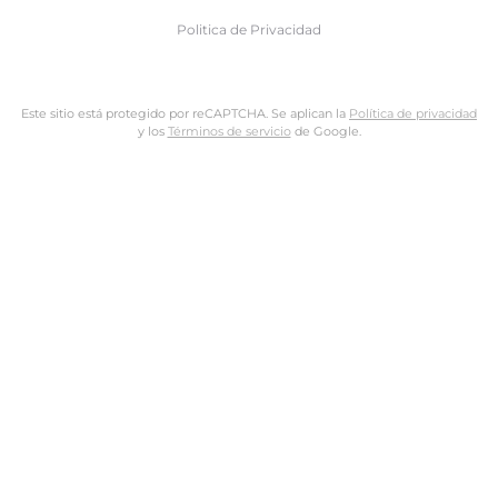
Politica de Privacidad
Este sitio está protegido por reCAPTCHA. Se aplican la
Política de privacidad
y los
Términos de servicio
de Google.
Nombre de usuario o dirección de email
Dirección de email