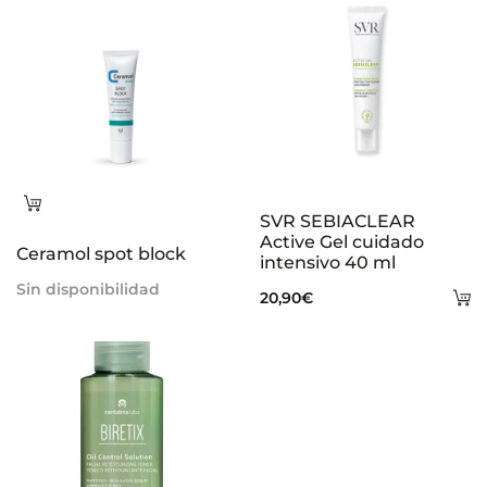
Leer
SVR SEBIACLEAR
más
Active Gel cuidado
Ceramol spot block
intensivo 40 ml
Sin disponibilidad
A
20,90
€
al
ca