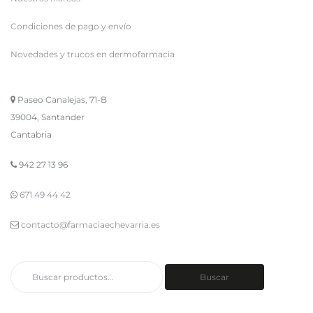
Condiciones de pago y envío
Novedades y trucos en dermofarmacia
Paseo Canalejas, 71-B
39004, Santander
Cantabria
942 27 13 96
671 49 44 42
contacto@farmaciaechevarria.es
Buscar
Buscar
por: