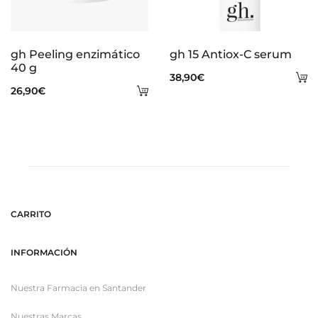
gh Peeling enzimático
gh 15 Antiox-C serum
40 g
A
38,90
€
Añadir
26,90
€
al
al
ca
carrito
CARRITO
INFORMACIÓN
Nuestra Farmacia en Santander
Nuestras Marcas