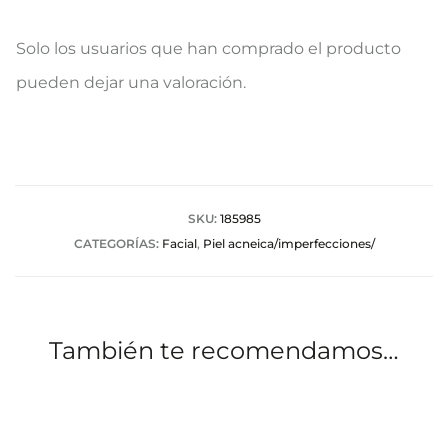
V
Solo los usuarios que han comprado el producto
a
pueden dejar una valoración.
l
o
r
a
SKU:
185985
CATEGORÍAS:
Facial
,
Piel acneica/imperfecciones/
c
i
o
También te recomendamos…
n
e
s