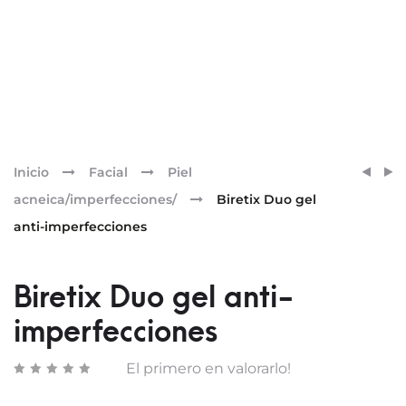
Pr
BIRET
BIRET
Inicio
Facial
Piel
CLEA
GEL
nav
acneica/imperfecciones/
Biretix Duo gel
RECO
anti-imperfecciones
Biretix Duo gel anti-
imperfecciones
El primero en valorarlo!