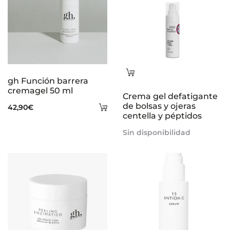
Leer
gh Función barrera
más
cremagel 50 ml
Crema gel defatigante
Añadir
de bolsas y ojeras
42,90
€
centella y péptidos
al
Sin disponibilidad
carrito