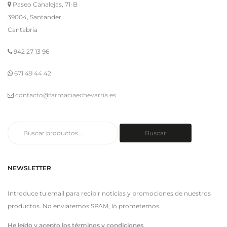
Paseo Canalejas, 71-B
39004, Santander
Cantabria
942 27 13 96
671 49 44 42
contacto@farmaciaechevarria.es
Buscar
Buscar
por:
NEWSLETTER
Introduce tu email para recibir noticias y promociones de nuestros
productos. No enviaremos SPAM, lo prometemos.
He leído y acepto los términos y condiciones