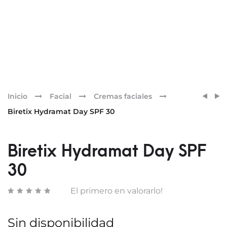
Pr
BIRET
BIRET
Inicio
Facial
Cremas faciales
GEL
MICR
nav
Biretix Hydramat Day SPF 30
RECO
Biretix Hydramat Day SPF
30
El primero en valorarlo!
Sin disponibilidad