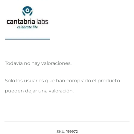
Todavía no hay valoraciones.
V
Solo los usuarios que han comprado el producto
a
pueden dejar una valoración.
l
o
r
a
SKU:
199972