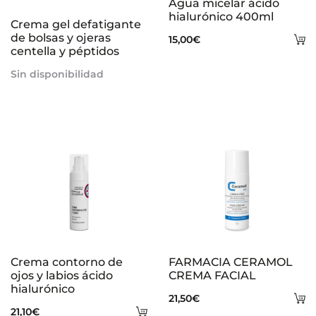
Agua micelar ácido
más
hialurónico 400ml
Crema gel defatigante
de bolsas y ojeras
A
15,00
€
centella y péptidos
al
Sin disponibilidad
ca
Crema contorno de
FARMACIA CERAMOL
ojos y labios ácido
CREMA FACIAL
hialurónico
A
21,50
€
Añadir
21,10
€