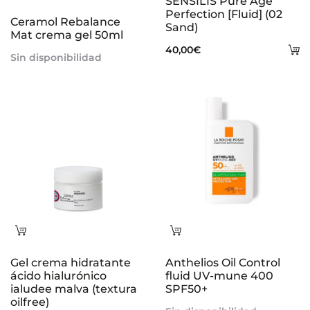
SENSILIS Pure Age
más
Perfection [Fluid] (02
Ceramol Rebalance
Sand)
Mat crema gel 50ml
A
40,00
€
Sin disponibilidad
al
ca
Leer
Leer
más
más
Gel crema hidratante
Anthelios Oil Control
ácido hialurónico
fluid UV-mune 400
ialudee malva (textura
SPF50+
oilfree)