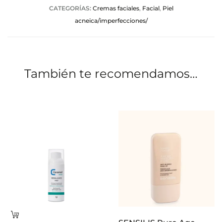
CATEGORÍAS:
Cremas faciales
,
Facial
,
Piel
c
acneica/imperfecciones/
i
o
n
También te recomendamos…
e
s
Leer