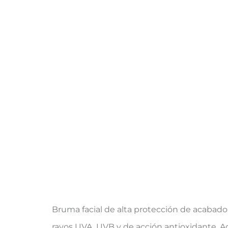
Bruma facial de alta protección de acabado 
rayos UVA, UVB y de acción antioxidante. A