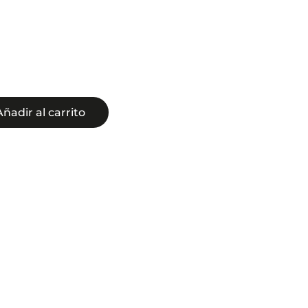
cio
ual
25€.
Añadir al carrito