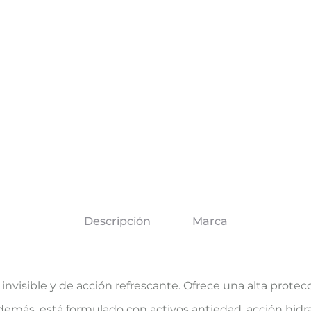
Descripción
Marca
invisible y de acción refrescante. Ofrece una alta protec
demás, está formulado con activos antiedad, acción hidr