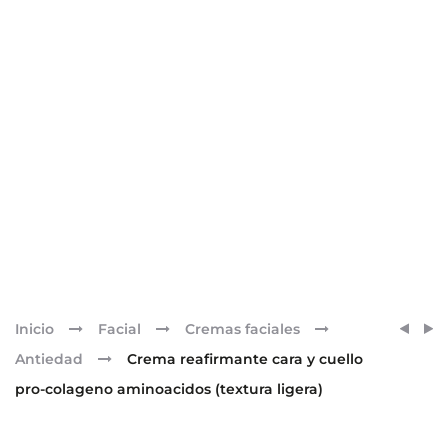
Pr
CREM
CREM
Inicio
Facial
Cremas faciales
OSMÓ
REAF
nav
Antiedad
Crema reafirmante cara y cuello
NOCH
LIFTI
pro-colageno aminoacidos (textura ligera)
ANTI
PRO
GLOB
COLÁ
TRIPL