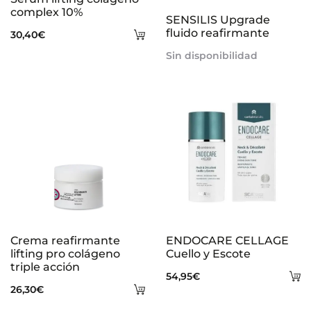
más
complex 10%
SENSILIS Upgrade
Añadir
fluido reafirmante
30,40
€
al
Sin disponibilidad
carrito
Crema reafirmante
ENDOCARE CELLAGE
lifting pro colágeno
Cuello y Escote
triple acción
A
54,95
€
Añadir
26,30
€
al
al