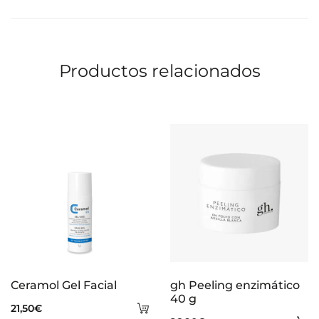
ca
carrito
Productos relacionados
Ceramol Gel Facial
gh Peeling enzimático
40 g
Añadir
21,50
€