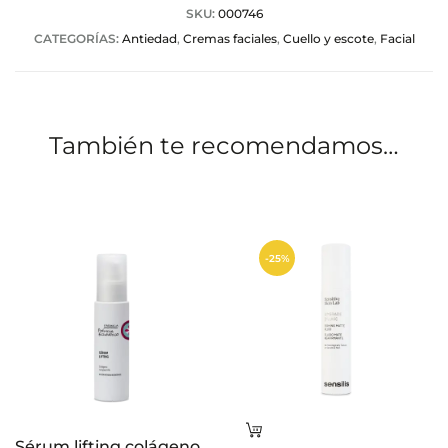
a
SKU:
000746
CATEGORÍAS:
Antiedad
,
Cremas faciales
,
Cuello y escote
,
Facial
c
i
o
También te recomendamos…
n
e
s
-25%
Leer
Sérum lifting colágeno