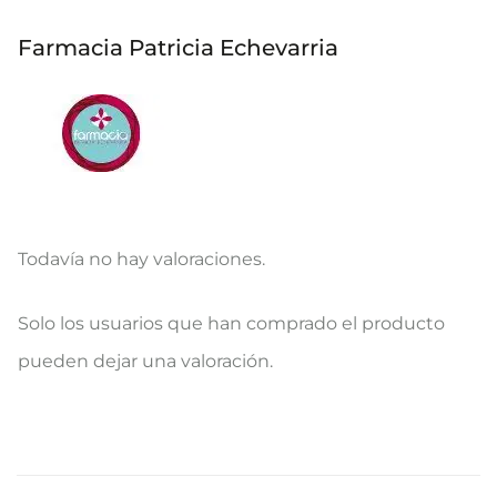
Farmacia Patricia Echevarria
Todavía no hay valoraciones.
V
Solo los usuarios que han comprado el producto
a
pueden dejar una valoración.
l
o
r