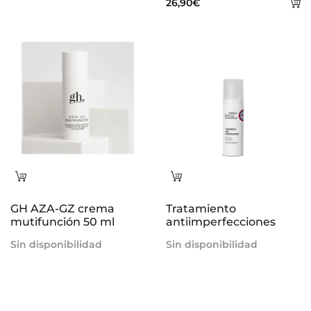
A
26,90
€
al
al
carrito
ca
Leer
Leer
más
más
GH AZA-GZ crema
Tratamiento
mutifunción 50 ml
antiimperfecciones
Sin disponibilidad
Sin disponibilidad