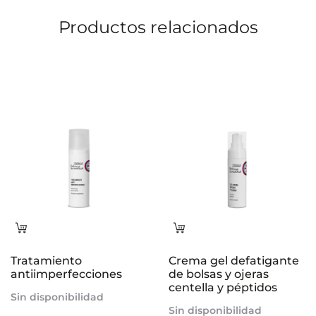
o
Productos relacionados
n
e
s
Leer
Leer
más
más
Tratamiento
Crema gel defatigante
antiimperfecciones
de bolsas y ojeras
centella y péptidos
Sin disponibilidad
Sin disponibilidad