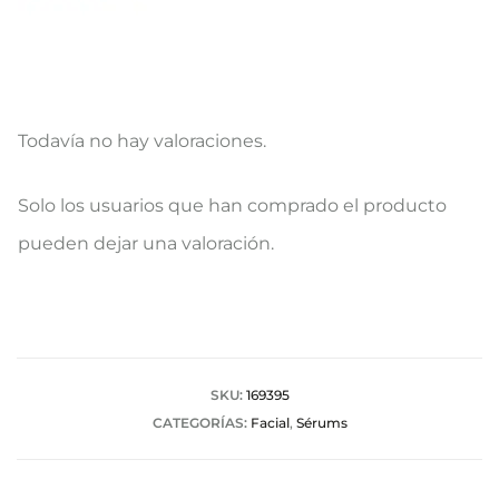
Todavía no hay valoraciones.
V
Solo los usuarios que han comprado el producto
a
pueden dejar una valoración.
l
o
r
a
SKU:
169395
CATEGORÍAS:
Facial
,
Sérums
c
i