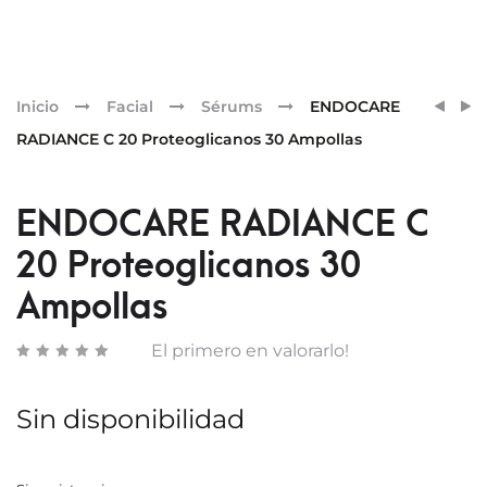
Pr
BIOD
BIRET
Inicio
Facial
Sérums
ENDOCARE
SENSI
ISORE
nav
RADIANCE C 20 Proteoglicanos 30 Ampollas
H2O
SOLU
MICE
ENDOCARE RADIANCE C
CON
20 Proteoglicanos 30
BOMB
DOSI
Ampollas
500
ML
El primero en valorarlo!
Sin disponibilidad