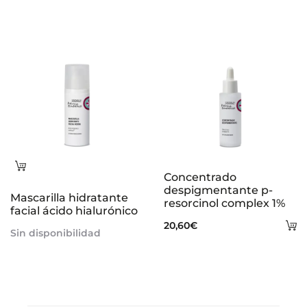
Leer
Concentrado
más
despigmentante p-
Mascarilla hidratante
resorcinol complex 1%
facial ácido hialurónico
A
20,60
€
Sin disponibilidad
al
ca