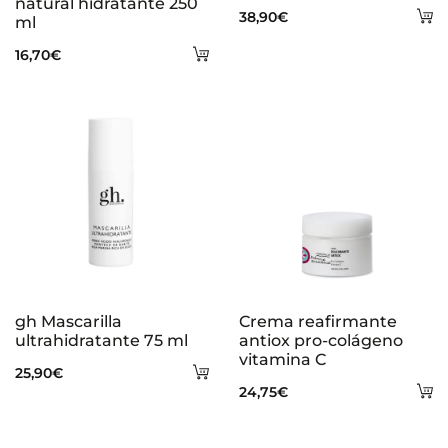
natural hidratante 250
A
38,90
€
ml
al
Añadir
16,70
€
ca
al
carrito
gh Mascarilla
Crema reafirmante
ultrahidratante 75 ml
antiox pro-colágeno
vitamina C
Añadir
25,90
€
A
24,75
€
al
al
carrito