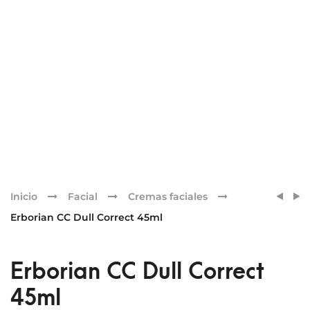
Pr
ERBO
ERBO
Inicio
Facial
Cremas faciales
CC
CC
nav
Erborian CC Dull Correct 45ml
RED
DULL
CORR
CORR
15ML
15ML
Erborian CC Dull Correct
45ml