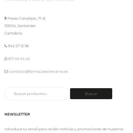
Paseo Canalejas, 71-B
39004, Santander
Cantabria
942 27 13 96
671 49 44 42
contacto@farmaciaechevarria.es
Buscar
Buscar
por:
NEWSLETTER
Introduce tu email para recibir noticias y promociones de nuestros