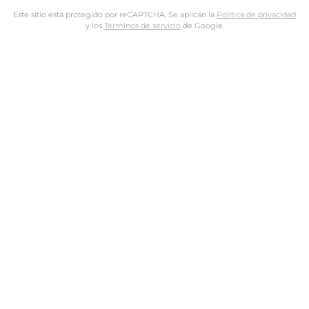
Este sitio está protegido por reCAPTCHA. Se aplican la
Política de privacidad
y los
Términos de servicio
de Google.
Nombre de usuario o dirección de email
Dirección de email
Contraseña
Tus datos personales se utilizarán para procesar tu