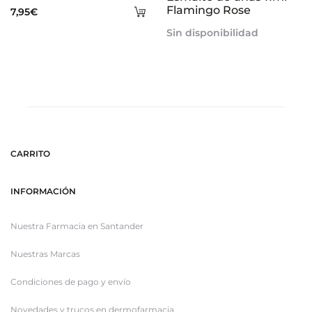
Añadir
Flamingo Rose
7,95
€
al
Sin disponibilidad
carrito
CARRITO
INFORMACIÓN
Nuestra Farmacia en Santander
Nuestras Marcas
Condiciones de pago y envío
Novedades y trucos en dermofarmacia