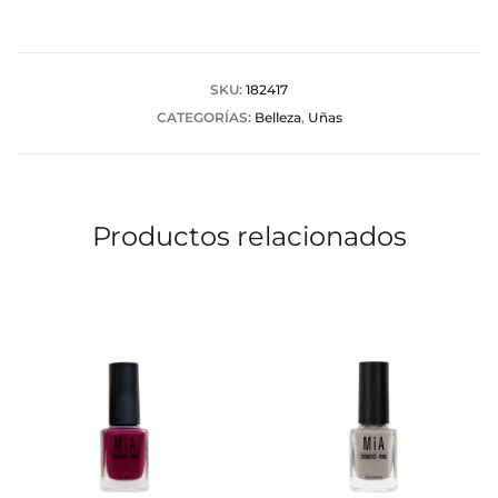
o
r
a
SKU:
182417
CATEGORÍAS:
Belleza
,
Uñas
c
i
o
Productos relacionados
n
e
s