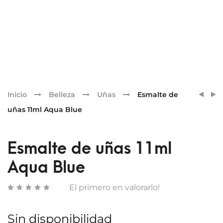
Pr
ESMA
ESMA
Inicio
Belleza
Uñas
Esmalte de
DE
DE
nav
uñas 11ml Aqua Blue
UÑAS
UÑAS
11ML
11ML
TOFF
BUBB
Esmalte de uñas 11ml
Aqua Blue
El primero en valorarlo!
Sin disponibilidad