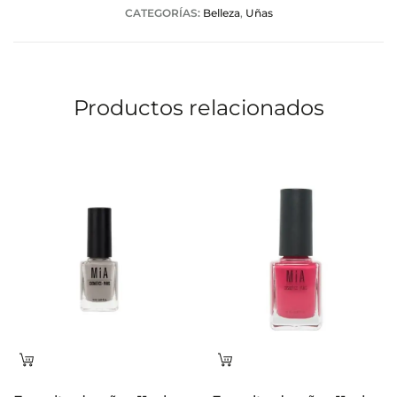
CATEGORÍAS:
Belleza
,
Uñas
c
i
o
Productos relacionados
n
e
s
Leer
Leer
más
más