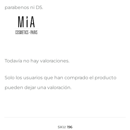
parabenos ni D5.
Todavía no hay valoraciones.
V
Solo los usuarios que han comprado el producto
a
pueden dejar una valoración.
l
o
r
a
SKU:
196