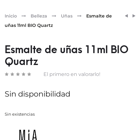
Pr
ESMA
ESMA
Inicio
Belleza
Uñas
Esmalte de
DE
DE
nav
uñas 11ml BIO Quartz
UÑAS
UÑAS
11ML
11ML
BIO
BIO
Esmalte de uñas 11ml BIO
PINK
RED
Quartz
OPAL
ZIRC
El primero en valorarlo!
Sin disponibilidad
Sin existencias