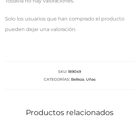
Todavía no hay valoraciones.
V
Solo los usuarios que han comprado el producto
a
pueden dejar una valoración.
l
o
r
a
SKU:
189049
CATEGORÍAS:
Belleza
,
Uñas
c
i
o
Productos relacionados
n
e