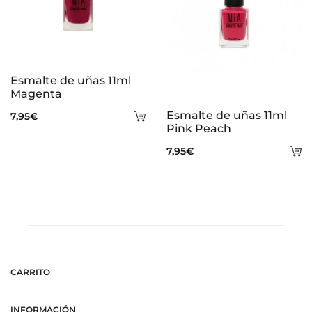
Esmalte de uñas 11ml
Magenta
Añadir
Esmalte de uñas 11ml
7,95
€
Pink Peach
al
A
7,95
€
carrito
al
ca
CARRITO
INFORMACIÓN