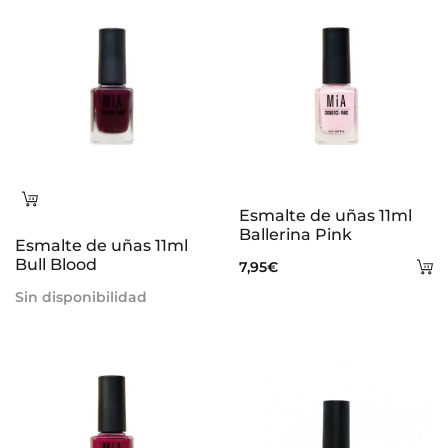
s
Leer
Esmalte de uñas 11ml
más
Ballerina Pink
Esmalte de uñas 11ml
Bull Blood
A
7,95
€
al
Sin disponibilidad
ca