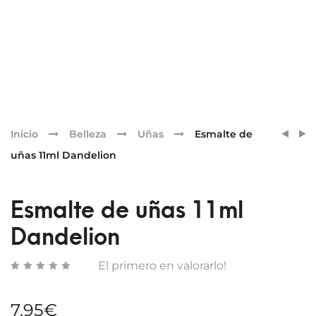
Pr
ESMA
ESMA
Inicio
Belleza
Uñas
Esmalte de
DE
DE
nav
uñas 11ml Dandelion
UÑAS
UÑAS
11ML
11ML
DAHL
DUST
Esmalte de uñas 11ml
BLOS
ROSE
Dandelion
El primero en valorarlo!
7,95
€