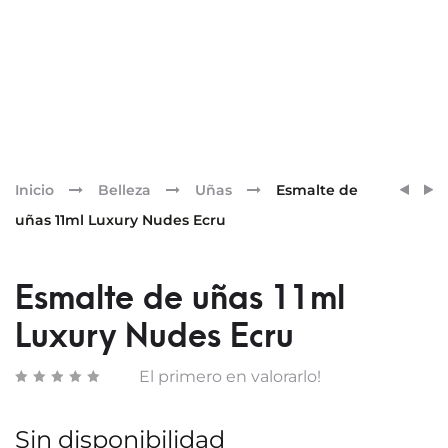
Pr
ESMA
ESMA
Inicio
Belleza
Uñas
Esmalte de
DE
DE
nav
uñas 11ml Luxury Nudes Ecru
UÑAS
UÑAS
11ML
11ML
LUXU
LUXU
Esmalte de uñas 11ml
NUDE
NUDE
Luxury Nudes Ecru
COCO
HONE
BRON
El primero en valorarlo!
Sin disponibilidad