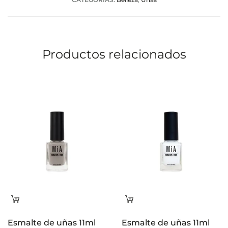
c
i
o
Productos relacionados
n
e
s
Leer
Leer
más
más
Esmalte de uñas 11ml
Esmalte de uñas 11ml