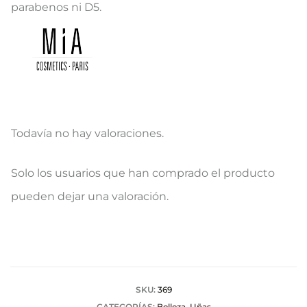
parabenos ni D5.
Todavía no hay valoraciones.
V
Solo los usuarios que han comprado el producto
a
pueden dejar una valoración.
l
o
r
a
SKU:
369
CATEGORÍAS:
Belleza
,
Uñas