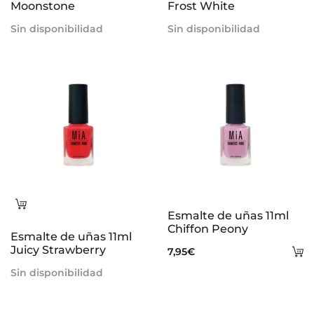
Moonstone
Frost White
Sin disponibilidad
Sin disponibilidad
Leer
Esmalte de uñas 11ml
más
Chiffon Peony
Esmalte de uñas 11ml
Juicy Strawberry
A
7,95
€
al
Sin disponibilidad
ca