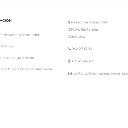
ACIÓN
Paseo Canalejas, 71-B
39004, Santander
Farmacia en Santander
Cantabria
 Marcas
942 27 13 96
nes de pago y envío
671 49 44 42
es y trucos en dermofarmacia
contacto@farmaciaechevarria.e