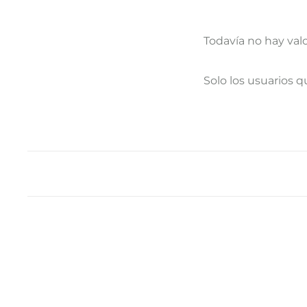
Todavía no hay val
V
Solo los usuarios 
a
l
o
r
a
c
i
o
n