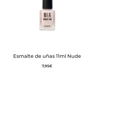
Esmalte de uñas 11ml Nude
7,95
€