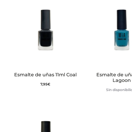
e
s
Esmalte de uñas 11ml Coal
Esmalte de uña
Lagoon
7,95
€
Sin disponibil