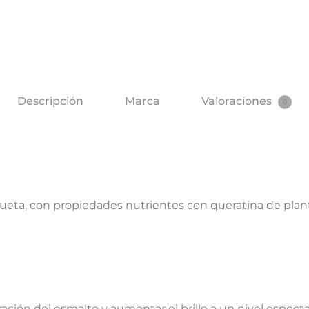
Descripción
Marca
Valoraciones
0
eta, con propiedades nutrientes con queratina de plantas
ación del esmalte y aumentar el brillo a un nivel especta