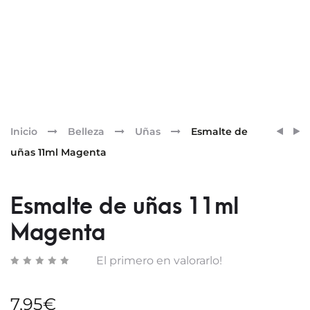
Pr
ESMA
ESMA
Inicio
Belleza
Uñas
Esmalte de
DE
DE
nav
uñas 11ml Magenta
UÑAS
UÑAS
11ML
11ML
LAGO
MAHO
Esmalte de uñas 11ml
Magenta
El primero en valorarlo!
7,95
€