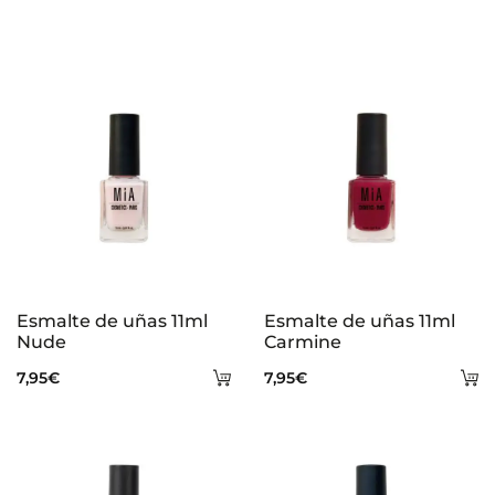
n
e
s
Esmalte de uñas 11ml
Esmalte de uñas 11ml
Nude
Carmine
Añadir
A
7,95
€
7,95
€
al
al
carrito
ca