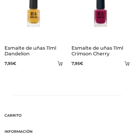
Esmalte de uñas 11ml
Esmalte de uñas 11ml
Dandelion
Crimson Cherry
Añadir
A
7,95
€
7,95
€
al
al
carrito
ca
CARRITO
INFORMACIÓN