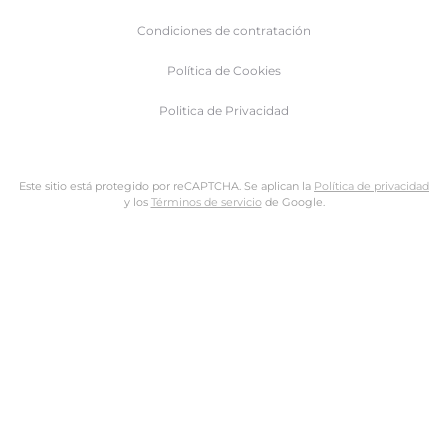
Condiciones de contratación
Política de Cookies
Politica de Privacidad
Este sitio está protegido por reCAPTCHA. Se aplican la
Política de privacidad
y los
Términos de servicio
de Google.
Nombre de usuario o dirección de email
Dirección de email