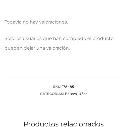
Todavía no hay valoraciones.
V
Solo los usuarios que han comprado el producto
a
pueden dejar una valoración.
l
o
r
a
SKU:
178485
CATEGORÍAS:
Belleza
,
Uñas
c
i
o
Productos relacionados