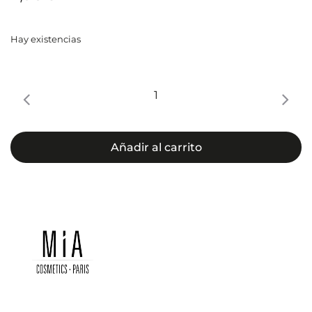
Hay existencias
Esmalte
de
uñas
11ml
Añadir al carrito
Magenta
cantidad