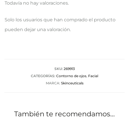
Todavía no hay valoraciones.
V
Solo los usuarios que han comprado el producto
a
pueden dejar una valoración.
l
o
r
a
SKU:
269913
CATEGORÍAS:
Contorno de ojos
,
Facial
c
MARCA:
Skinceuticals
i
o
n
También te recomendamos…
e