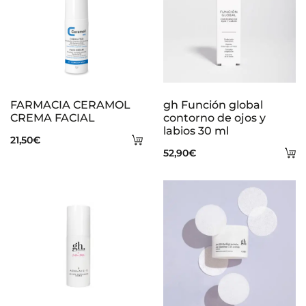
FARMACIA CERAMOL
gh Función global
CREMA FACIAL
contorno de ojos y
labios 30 ml
Añadir
21,50
€
A
52,90
€
al
al
carrito
ca