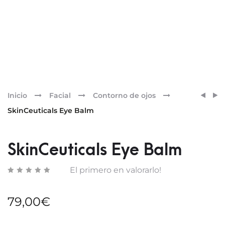
Pr
SKINC
SKINC
Inicio
Facial
Contorno de ojos
EQUAL
GENT
nav
SkinCeuticals Eye Balm
TONE
CLEA
SkinCeuticals Eye Balm
El primero en valorarlo!
79,00
€