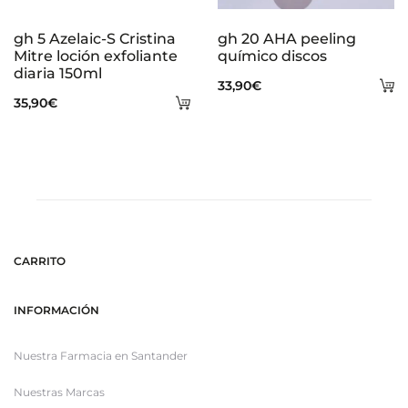
gh 5 Azelaic-S Cristina
gh 20 AHA peeling
Mitre loción exfoliante
químico discos
diaria 150ml
A
33,90
€
Añadir
35,90
€
al
al
ca
carrito
CARRITO
INFORMACIÓN
Nuestra Farmacia en Santander
Nuestras Marcas