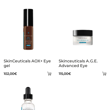
s
SkinCeuticals AOX+ Eye
Skinceuticals A.G.E.
gel
Advanced Eye
Añadir
A
102,00
€
115,00
€
al
al
carrito
ca