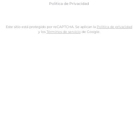
Politica de Privacidad
Este sitio está protegido por reCAPTCHA. Se aplican la
Política de privacidad
y los
Términos de servicio
de Google.
Nombre de usuario o dirección de email
Dirección de email