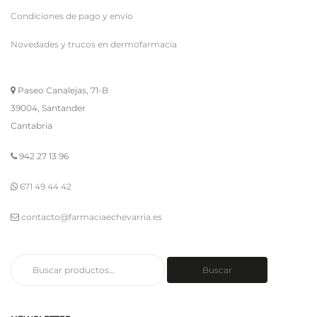
Condiciones de pago y envío
Novedades y trucos en dermofarmacia
Paseo Canalejas, 71-B
39004, Santander
Cantabria
942 27 13 96
671 49 44 42
contacto@farmaciaechevarria.es
Buscar
Buscar
por: