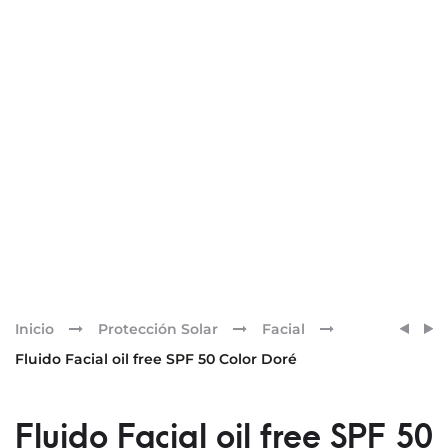
Pr
FLUID
FLUID
Inicio
Protección Solar
Facial
FACIA
FACIA
nav
Fluido Facial oil free SPF 50 Color Doré
OIL
OIL
FREE
FREE
SPF
SPF
Fluido Facial oil free SPF 50
50
50