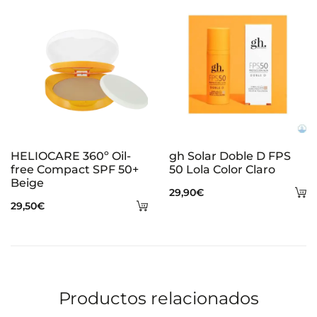
carrito
ca
HELIOCARE 360º Oil-
gh Solar Doble D FPS
free Compact SPF 50+
50 Lola Color Claro
Beige
A
29,90
€
Añadir
29,50
€
al
al
ca
carrito
Productos relacionados