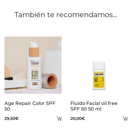
o
También te recomendamos…
n
e
s
Age Repair Color SPF
Fluido Facial oil free
50
SPF 50 50 ml
Añadir
A
29,50
€
20,00
€
al
al