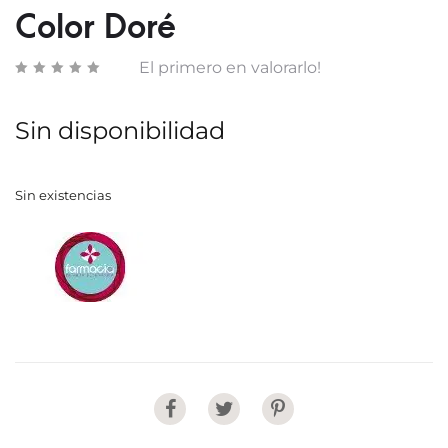
Color Doré
50
COLO
ML
BRON
El primero en valorarlo!
Sin disponibilidad
Sin existencias
Share