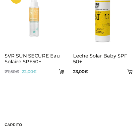
SVR SUN SECURE Eau
Leche Solar Baby SPF
Solaire SPF50+
50+
Añadir
A
El
El
27,50
€
22,00
€
23,00
€
al
al
precio
precio
carrito
ca
original
actual
era:
es:
27,50€.
22,00€.
CARRITO