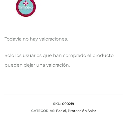
Todavía no hay valoraciones.
V
Solo los usuarios que han comprado el producto
a
pueden dejar una valoración.
l
o
r
a
SKU:
000219
CATEGORÍAS:
Facial
,
Protección Solar
c
i