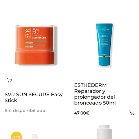
Leer
ESTHEDERM
más
Reparador y
SVR SUN SECURE Easy
prolongador del
Stick
bronceado 50ml
Sin disponibilidad
A
47,00
€
al
ca
-20%