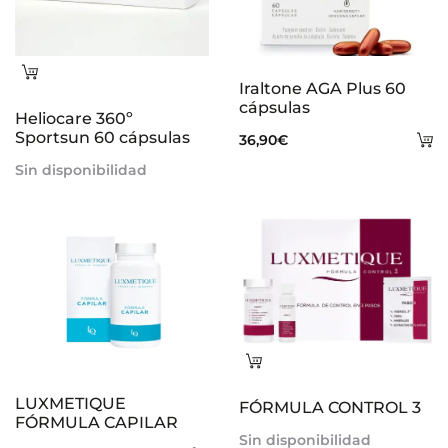
Leer
Iraltone AGA Plus 60
más
cápsulas
Heliocare 360º
Sportsun 60 cápsulas
A
36,90
€
al
Sin disponibilidad
ca
Leer
más
LUXMETIQUE
FÓRMULA CONTROL 3
FÓRMULA CAPILAR
Sin disponibilidad