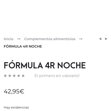
Pr
FÓRM
LUXM
Inicio
Complementos alimenticios
CELU
FÓRM
nav
FÓRMULA 4R NOCHE
CAPIL
FÓRMULA 4R NOCHE
El primero en valorarlo!
42,95
€
Hay existencias