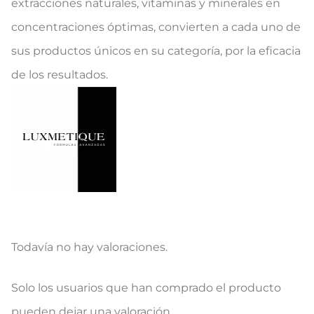
extracciones naturales, vitaminas y minerales en
concentraciones óptimas, convierten a cada uno de
sus productos únicos en su categoría, por la eficacia
de los resultados.
Todavía no hay valoraciones.
V
Solo los usuarios que han comprado el producto
a
pueden dejar una valoración.