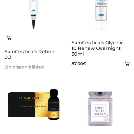
Leer
SkinCeuticals Glycolic
más
10 Renew Overnight
SkinCeuticals Retinol
50ml
0.3
A
87,00
€
Sin disponibilidad
al
ca