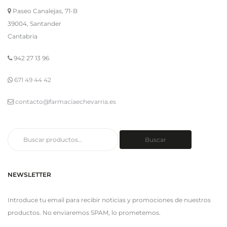
Paseo Canalejas, 71-B
39004, Santander
Cantabria
942 27 13 96
671 49 44 42
contacto@farmaciaechevarria.es
Buscar
Buscar
por:
NEWSLETTER
Introduce tu email para recibir noticias y promociones de nuestros
productos. No enviaremos SPAM, lo prometemos.