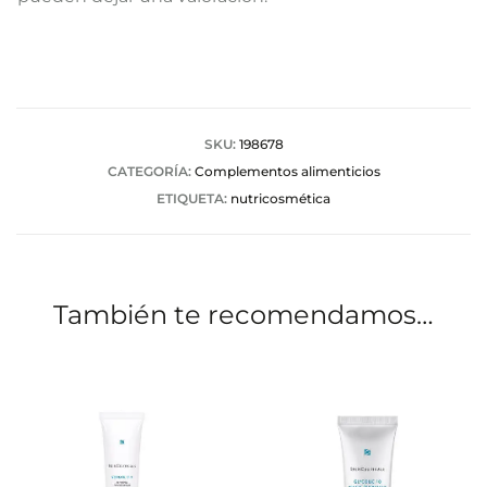
l
o
r
a
SKU:
198678
CATEGORÍA:
Complementos alimenticios
c
ETIQUETA:
nutricosmética
i
o
n
También te recomendamos…
e
s