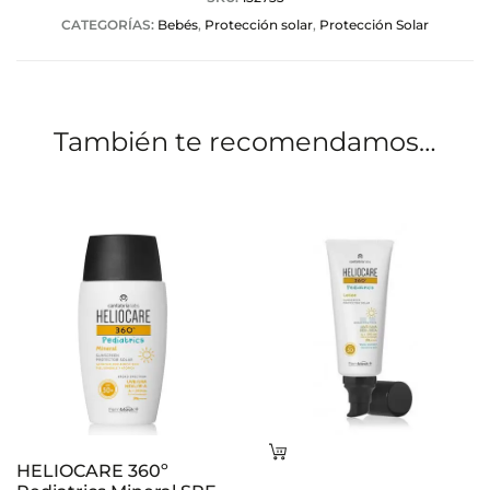
a
CATEGORÍAS:
Bebés
,
Protección solar
,
Protección Solar
c
i
o
También te recomendamos…
n
e
s
Leer
HELIOCARE 360º
más