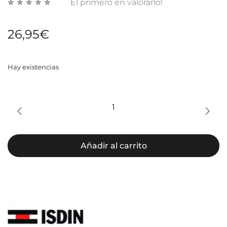
El primero en valorarlo!
SPF
50+
26,95
€
Hay existencias
Gel
Cream
Pediatrics
SPF
Añadir al carrito
50
cantidad