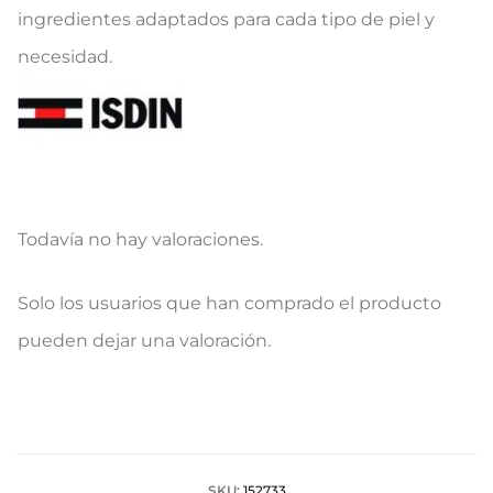
ingredientes adaptados para cada tipo de piel y
necesidad.
Todavía no hay valoraciones.
V
Solo los usuarios que han comprado el producto
a
pueden dejar una valoración.
l
o
r
SKU:
152733