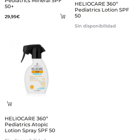
Pediatrics Mineral SPF
HELIOCARE 360º
50+
Pediatrics Lotion SPF
Añadir
50
29,95
€
al
Sin disponibilidad
carrito
Leer
más
HELIOCARE 360º
Pediatrics Atopic
Lotion Spray SPF 50