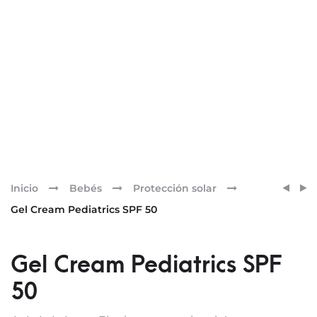
Pr
FUSI
FOTO
Inicio
Bebés
Protección solar
WATE
ULTRA
nav
Gel Cream Pediatrics SPF 50
COLO
100
BRON
ISDIN
SPF
ACTIV
Gel Cream Pediatrics SPF
50
UNIFY
50
FUSI
FLUID