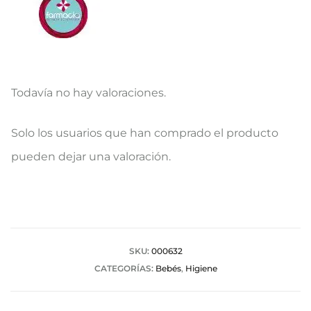
Todavía no hay valoraciones.
V
Solo los usuarios que han comprado el producto
a
pueden dejar una valoración.
l
o
r
a
SKU:
000632
CATEGORÍAS:
Bebés
,
Higiene
c
i