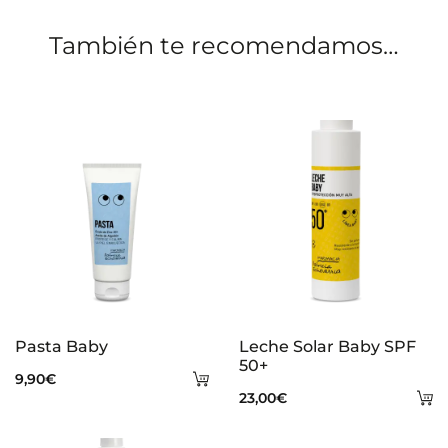
o
También te recomendamos…
n
e
s
Pasta Baby
Leche Solar Baby SPF
50+
Añadir
9,90
€
A
23,00
€
al
al
carrito