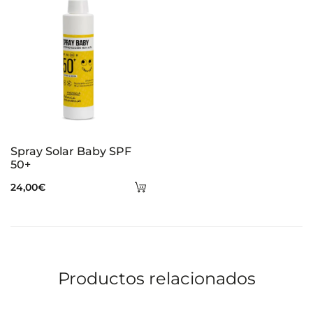
ca
Spray Solar Baby SPF
50+
Añadir
24,00
€
al
carrito
Productos relacionados