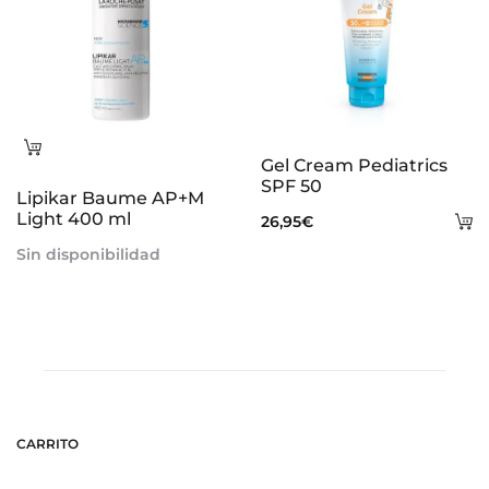
150,00€
Leer
Gel Cream Pediatrics
más
SPF 50
Lipikar Baume AP+M
Light 400 ml
A
26,95
€
al
Sin disponibilidad
ca
CARRITO