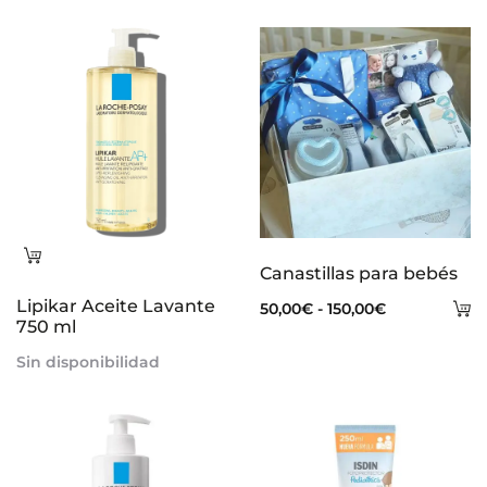
Leer
Canastillas para bebés
más
Lipikar Aceite Lavante
S
Rango
50,00
€
-
150,00
€
750 ml
o
de
Sin disponibilidad
precios:
desde
50,00€
hasta