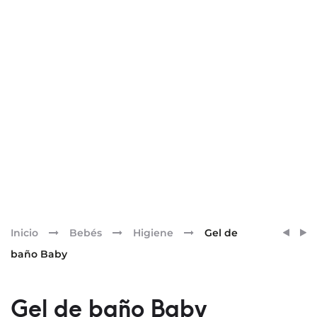
Pr
CERA
CHAM
Inicio
Bebés
Higiene
Gel de
STICK
ANTI
nav
baño Baby
LABIA
400M
Gel de baño Baby