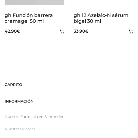
gh Función barrera
gh 12 Azelaic-N sérum
cremagel 50 ml
bigel 30 ml
Añadir
A
42,90
€
33,90
€
al
al
carrito
ca
CARRITO
INFORMACIÓN
Nuestra Farmacia en Santander
Nuestras Marcas