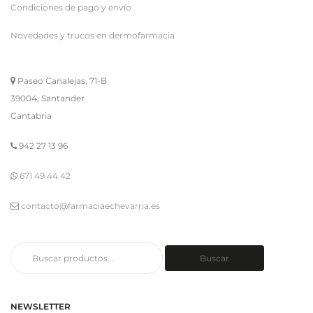
Condiciones de pago y envío
Novedades y trucos en dermofarmacia
Paseo Canalejas, 71-B
39004, Santander
Cantabria
942 27 13 96
671 49 44 42
contacto@farmaciaechevarria.es
Buscar
Buscar
por:
NEWSLETTER