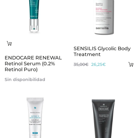
Leer
SENSILIS Glycolic Body
más
Treatment
ENDOCARE RENEWAL
Retinol Serum (0.2%
A
El
El
35,00
€
26,25
€
Retinol Puro)
al
precio
precio
Sin disponibilidad
ca
original
actual
era:
es:
35,00€.
26,25€.