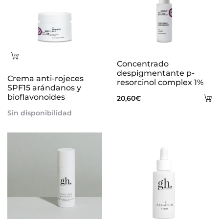
Leer
Concentrado
más
despigmentante p-
Crema anti-rojeces
resorcinol complex 1%
SPF15 arándanos y
bioflavonoides
A
20,60
€
al
Sin disponibilidad
ca