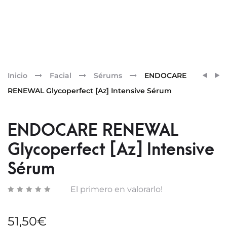
Pr
ENDO
ARTU
Inicio
Facial
Sérums
ENDOCARE
RENE
ALBA
nav
RENEWAL Glycoperfect [Az] Intensive Sérum
GLYC
ÍRIDE
CREA
TONO
CLEA
RADI
ENDOCARE RENEWAL
Y
Glycoperfect [Az] Intensive
LUMI
Sérum
El primero en valorarlo!
51,50
€