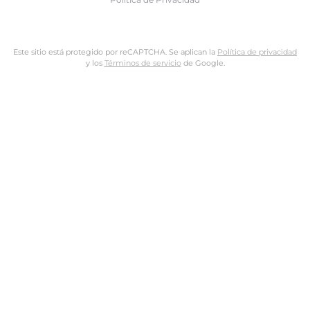
Este sitio está protegido por reCAPTCHA. Se aplican la
Política de privacidad
y los
Términos de servicio
de Google.
Nombre de usuario o dirección de email
Dirección de email
Contraseña