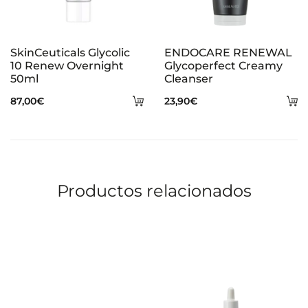
SkinCeuticals Glycolic
ENDOCARE RENEWAL
10 Renew Overnight
Glycoperfect Creamy
50ml
Cleanser
Añadir
A
87,00
€
23,90
€
al
al
carrito
ca
Productos relacionados