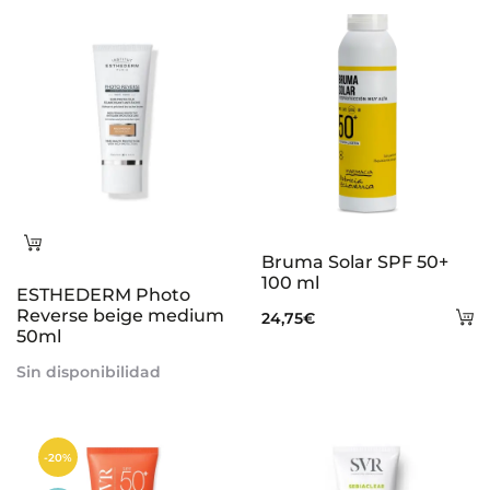
s
Leer
Bruma Solar SPF 50+
más
100 ml
ESTHEDERM Photo
Reverse beige medium
A
24,75
€
50ml
al
Sin disponibilidad
ca
-20%