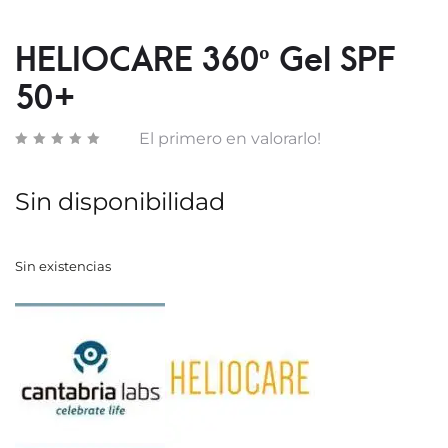
WATE
TOLE
GEL
FLUID
HELIOCARE 360º Gel SPF
SPF
SPF
50+
50+
50
(BRON
El primero en valorarlo!
Sin disponibilidad
Sin existencias