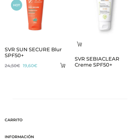
HOT
Leer
SVR SUN SECURE Blur
más
SPF50+
SVR SEBIACLEAR
Añadir
Creme SPF50+
El
El
24,50
€
19,60
€
al
precio
precio
carrito
original
actual
era:
es:
24,50€.
19,60€.
CARRITO
INFORMACIÓN