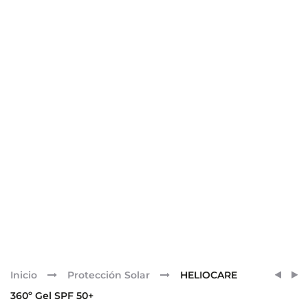
Pr
HELI
HELI
Inicio
Protección Solar
HELIOCARE
360º
360º
nav
360º Gel SPF 50+
COLO
MINE