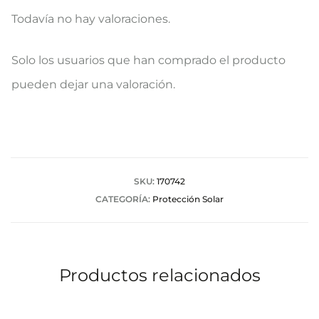
Todavía no hay valoraciones.
V
Solo los usuarios que han comprado el producto
a
pueden dejar una valoración.
l
o
r
a
SKU:
170742
CATEGORÍA:
Protección Solar
c
i
o
Productos relacionados
n
e