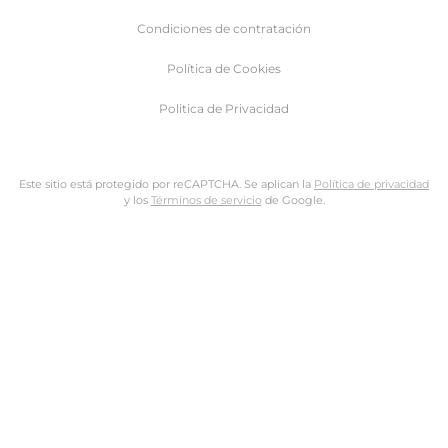
Condiciones de contratación
Política de Cookies
Politica de Privacidad
Este sitio está protegido por reCAPTCHA. Se aplican la
Política de privacidad
y los
Términos de servicio
de Google.
Nombre de usuario o dirección de email
Dirección de email