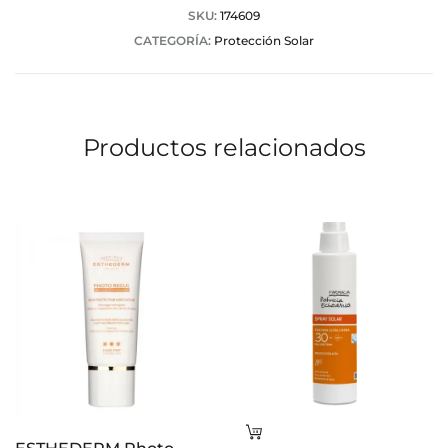
a
SKU:
174609
CATEGORÍA:
Protección Solar
c
i
o
Productos relacionados
n
e
s
Leer