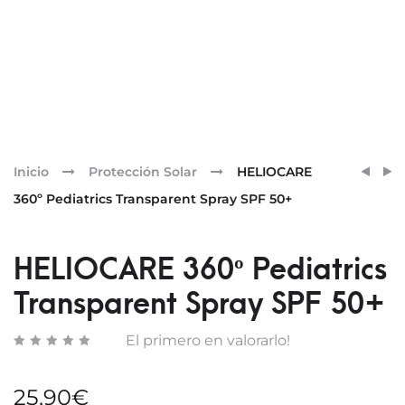
Pr
HELI
HELI
Inicio
Protección Solar
HELIOCARE
360º
360º
nav
360º Pediatrics Transparent Spray SPF 50+
MD
SPOR
A-
SPRA
R
SPF
HELIOCARE 360º Pediatrics
EMUL
50
Transparent Spray SPF 50+
SPF
50+
El primero en valorarlo!
25,90
€