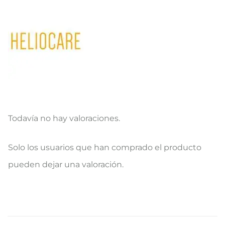
Todavía no hay valoraciones.
V
Solo los usuarios que han comprado el producto
a
pueden dejar una valoración.
l
o
r