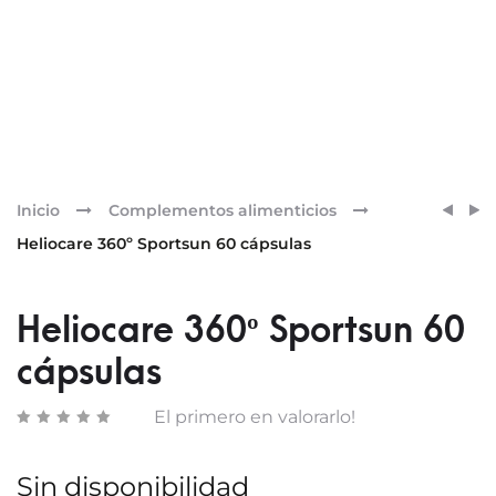
Pr
HELI
HELI
Inicio
Complementos alimenticios
360º
PACK
nav
Heliocare 360º Sportsun 60 cápsulas
30
ULTR
CÁPS
30+30
CÁPS
Heliocare 360º Sportsun 60
cápsulas
El primero en valorarlo!
Sin disponibilidad