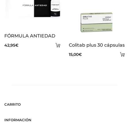
FÓRMULA ANTIEDAD
Añadir
Colitab plus 30 cápsulas
42,95
€
al
A
15,00
€
carrito
al
ca
CARRITO
INFORMACIÓN