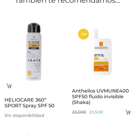
También te recomendamos…
n
e
s
-13%
Leer
Anthelios UVMUNE400
más
SPF50 fluido invisible
HELIOCARE 360º
(Shaka)
SPORT Spray SPF 50
A
El
El
23,50
€
20,50
€
Sin disponibilidad
al
precio
precio
ca
original
actual