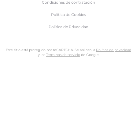
Condiciones de contratación
Política de Cookies
Politica de Privacidad
Este sitio está protegido por reCAPTCHA. Se aplican la
Política de privacidad
y los
Términos de servicio
de Google.
Nombre de usuario o dirección de email
Dirección de email