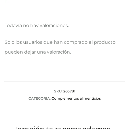
Todavía no hay valoraciones.
V
Solo los usuarios que han comprado el producto
a
pueden dejar una valoración.
l
o
r
a
SKU:
203781
CATEGORÍA:
Complementos alimenticios
c
i
o