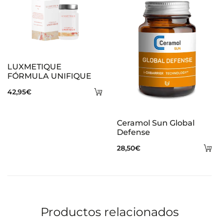
era:
es:
23,50€.
20,50€.
LUXMETIQUE
FÓRMULA UNIFIQUE
Añadir
42,95
€
al
carrito
Ceramol Sun Global
Defense
A
28,50
€
al
ca
Productos relacionados