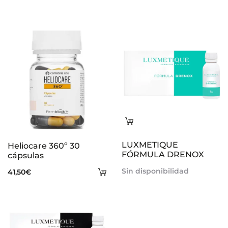
Leer
más
LUXMETIQUE
Heliocare 360º 30
FÓRMULA DRENOX
cápsulas
Añadir
Sin disponibilidad
41,50
€
al
carrito