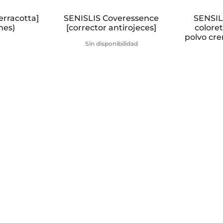
erracotta]
SENISLIS Coveressence
SENSILI
nes)
[corrector antirojeces]
colore
polvo cr
Sin disponibilidad