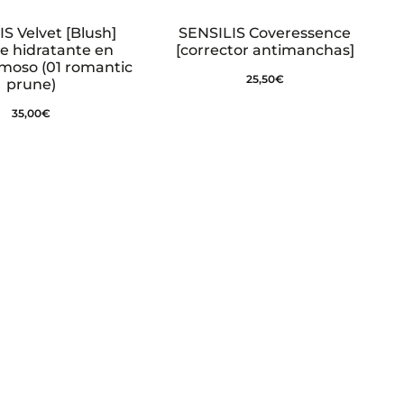
S Velvet [Blush]
SENSILIS Coveressence
te hidratante en
[corrector antimanchas]
emoso (01 romantic
25,50
€
prune)
35,00
€