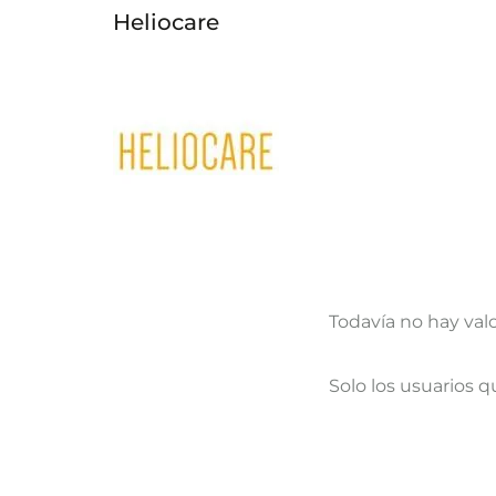
Heliocare
Todavía no hay val
V
Solo los usuarios 
a
l