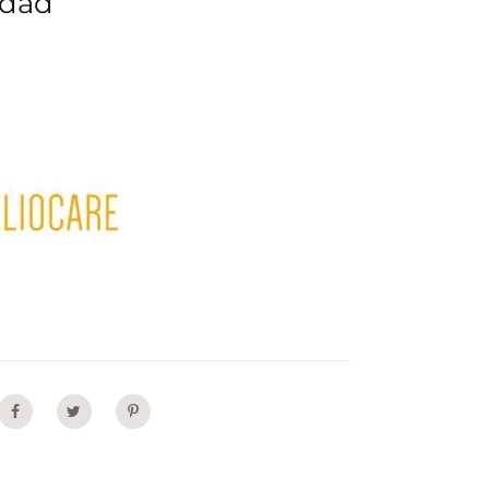
idad
Share