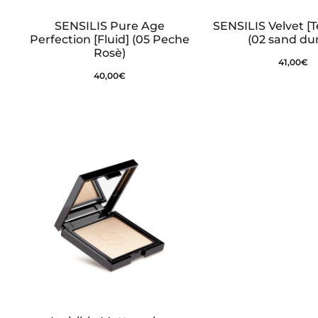
SENSILIS Pure Age
SENSILIS Velvet [T
Perfection [Fluid] (05 Peche
(02 sand du
Rosè)
41,00
€
40,00
€