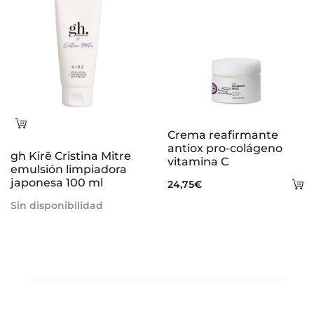
Leer
Crema reafirmante
más
antiox pro-colágeno
gh Kirē Cristina Mitre
vitamina C
emulsión limpiadora
japonesa 100 ml
A
24,75
€
al
Sin disponibilidad
ca