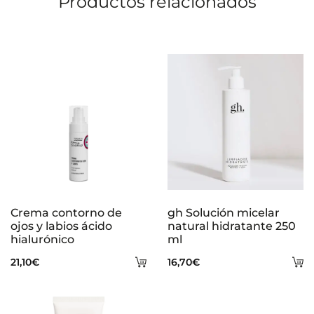
Productos relacionados
Crema contorno de
gh Solución micelar
ojos y labios ácido
natural hidratante 250
hialurónico
ml
Añadir
A
21,10
€
16,70
€
al
al
carrito
ca