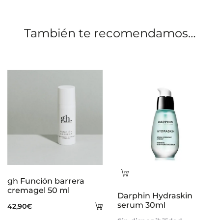
i
o
También te recomendamos…
n
e
s
Leer
gh Función barrera
más
cremagel 50 ml
Darphin Hydraskin
Añadir
serum 30ml
42,90
€
al