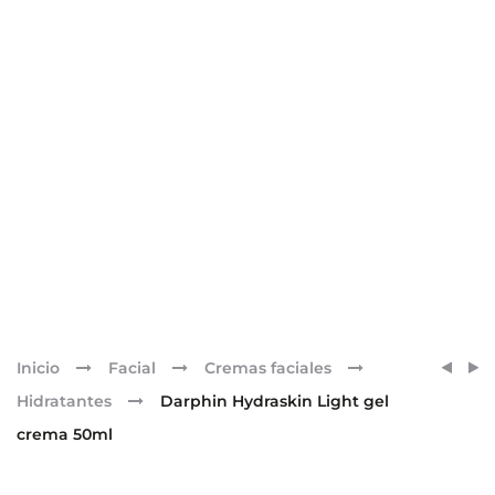
Pr
DARP
DARP
Inicio
Facial
Cremas faciales
IDEAL
INTRA
nav
Hidratantes
Darphin Hydraskin Light gel
RESO
SUPER
crema 50ml
CREM
CONC
DE
DE