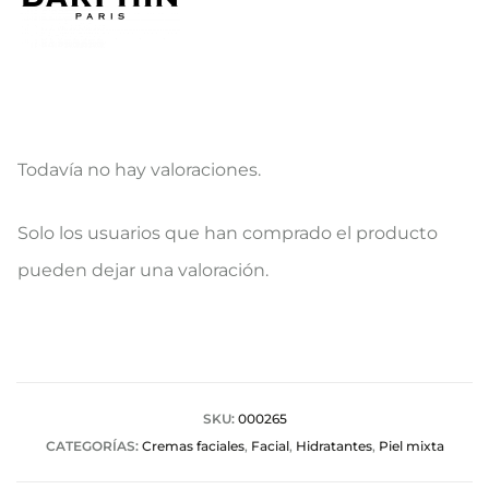
Todavía no hay valoraciones.
V
Solo los usuarios que han comprado el producto
a
pueden dejar una valoración.
l
o
r
a
SKU:
000265
CATEGORÍAS:
Cremas faciales
,
Facial
,
Hidratantes
,
Piel mixta
c