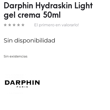
NOCH
RESC
Darphin Hydraskin Light
50ML
gel crema 50ml
El primero en valorarlo!
Sin disponibilidad
Sin existencias