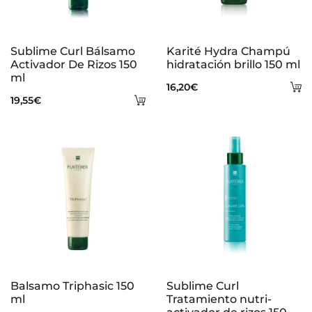
Sublime Curl Bálsamo
Karité Hydra Champú
Activador De Rizos 150
hidratación brillo 150 ml
ml
A
16,20
€
Añadir
19,55
€
al
al
ca
carrito
Balsamo Triphasic 150
Sublime Curl
ml
Tratamiento nutri-