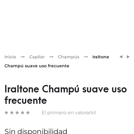
Pr
ENDO
NEOR
Inicio
Capilar
Champús
Iraltone
HYDR
DISC
nav
Champú suave uso frecuente
AGUA
CONT
MICE
K-
400M
CONT
Iraltone Champú suave uso
DE
frecuente
OJOS
15ML
El primero en valorarlo!
Sin disponibilidad