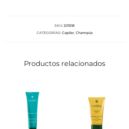
o
r
a
SKU:
201518
CATEGORÍAS:
Capilar
,
Champús
c
i
o
Productos relacionados
n
e
s