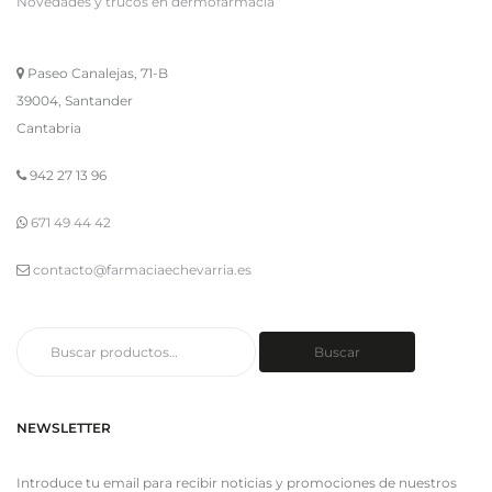
Novedades y trucos en dermofarmacia
Paseo Canalejas, 71-B
39004, Santander
Cantabria
942 27 13 96
671 49 44 42
contacto@farmaciaechevarria.es
Buscar
Buscar
por:
NEWSLETTER
Introduce tu email para recibir noticias y promociones de nuestros