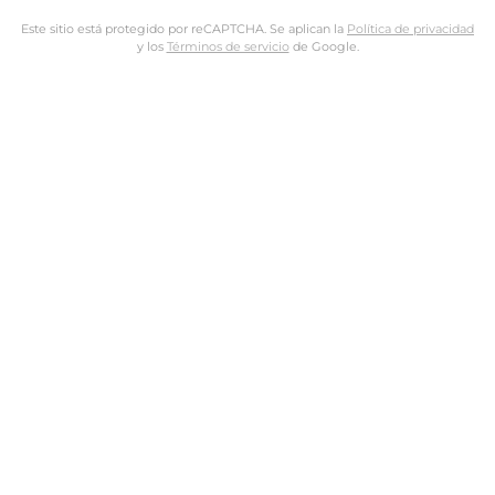
Este sitio está protegido por reCAPTCHA. Se aplican la
Política de privacidad
y los
Términos de servicio
de Google.
Nombre de usuario o dirección de email
Dirección de email
Contraseña
Tus datos personales se utilizarán para procesar tu