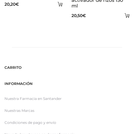
activador de rizos 150
Añadir
20,20
€
ml
al
A
20,50
€
carrito
al
ca
CARRITO
INFORMACIÓN
Nuestra Farmacia en Santander
Nuestras Marcas
Condiciones de pago y envío