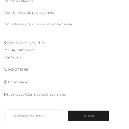
Nuestras Marcas
Condiciones de pago y envío
Novedades y trucos en dermofarmacia
Paseo Canalejas, 71-B
39004, Santander
Cantabria
942 27 13 96
671 49 44 42
contacto@farmaciaechevarria.es
Buscar
Buscar
por: