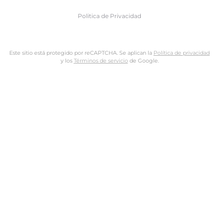
Politica de Privacidad
Este sitio está protegido por reCAPTCHA. Se aplican la
Política de privacidad
y los
Términos de servicio
de Google.
Nombre de usuario o dirección de email
Dirección de email