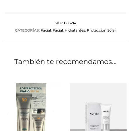
o
r
a
SKU:
085214
CATEGORÍAS:
Facial
,
Facial
,
Hidratantes
,
Protección Solar
c
i
o
También te recomendamos…
n
e
s