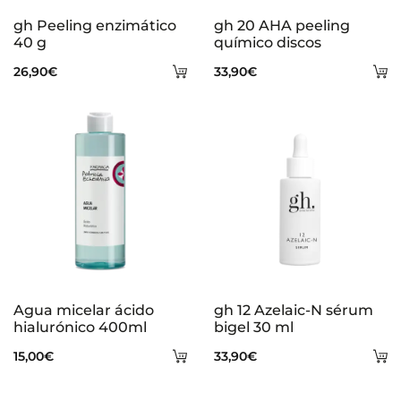
gh Peeling enzimático
gh 20 AHA peeling
40 g
químico discos
Añadir
A
26,90
€
33,90
€
al
al
carrito
ca
Agua micelar ácido
gh 12 Azelaic-N sérum
hialurónico 400ml
bigel 30 ml
Añadir
A
15,00
€
33,90
€
al
al