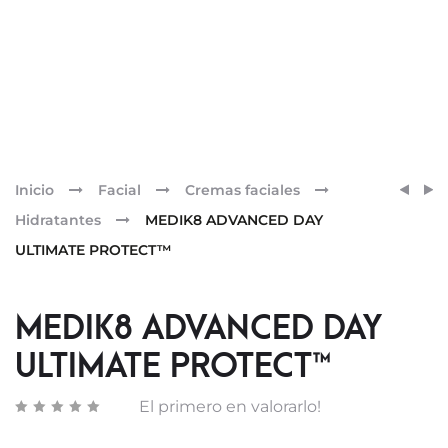
Pr
MEDI
MEDI
Inicio
Facial
Cremas faciales
ADVA
DAILY
nav
Hidratantes
MEDIK8 ADVANCED DAY
DAY
RADI
ULTIMATE PROTECT™
TOTAL
VITAM
PROT
C™
MEDIK8 ADVANCED DAY
ULTIMATE PROTECT™
El primero en valorarlo!