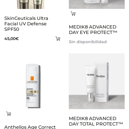
Leer
SkinCeuticals Ultra
más
Facial UV Defense
MEDIK8 ADVANCED
SPF50
DAY EYE PROTECT™
Añadir
45,00
€
Sin disponibilidad
al
carrito
Leer
MEDIK8 ADVANCED
más
DAY TOTAL PROTECT™
Anthelios Age Correct