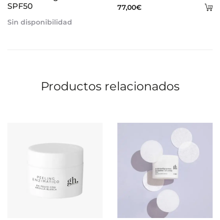
SPF50
A
77,00
€
al
Sin disponibilidad
ca
Productos relacionados